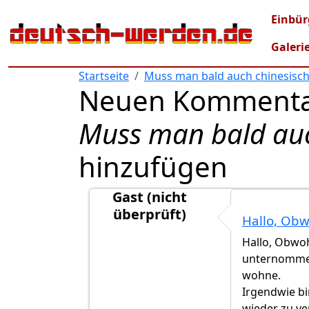
Direkt zum Inhalt
Mai
Einbür
Galeri
Startseite
Muss man bald auch chinesisch
Neuen Kommenta
Muss man bald auc
hinzufügen
Gast (nicht
überprüft)
Hallo, Obw
Antwort auf
Hallo Chris, ich habe einige
Hallo, Obwoh
unternommen 
wohne.
Irgendwie bin
wieder zu ve