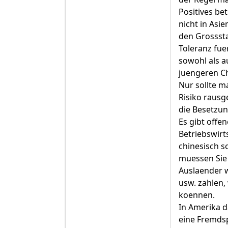
Positives bet
nicht in Asie
den Grosssta
Toleranz fue
sowohl als a
juengeren Ch
Nur sollte ma
Risiko rausg
die Besetzun
Es gibt offen
Betriebswirt
chinesisch s
muessen Sie 
Auslaender w
usw. zahlen
koennen.
In Amerika d
eine Fremdsp