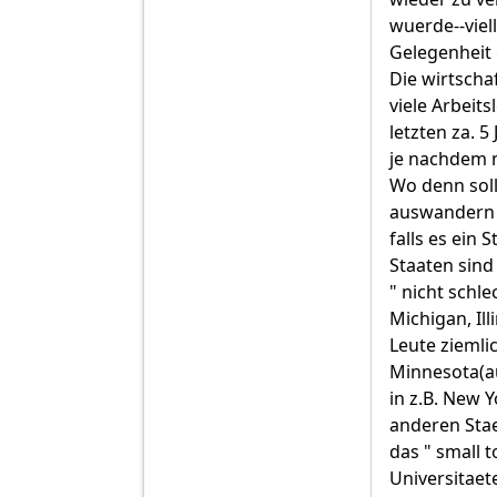
wuerde--viell
Gelegenheit
Die wirtschaf
viele Arbeit
letzten za. 5
je nachdem 
Wo denn soll
auswandern m
falls es ein
Staaten sind 
" nicht schle
Michigan, Ill
Leute ziemlic
Minnesota(au
in z.B. New Y
anderen Stae
das " small 
Universitaet