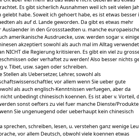
rachtet. Es gibt sicherlich Ausnahmen weil ich seit vielen Ja
n gelebt habe. Soweit ich gehoert habe, es ist etwas besser 
edten als auf d. Lande geworden. Da gibt es etwas mehr
r Auslaender in den Grossstaedten u. manche europaeisch
uch amerikanische Ausdruecke, usw. werden sogar v. einig
inesen akzeptiert sowohl als auch mal im Alltag verwendet
n NICHT die Regierung kritisieren. Es gibt ein viel zu gross
eschmissen oder verhaftet zu werden! Also besser nichts 
g v. Tibet, usw. sagen oder schreiben.
e Stellen als Uebersetzer, Lehrer, sowohl als
schaftswissenschaftler, vor allem wenn Sie ueber gute
owohl als auch englisch-Kenntnissen verfuegen, aber da
nicht unbedingt chinesisch koennen. Es ist aber v. Vorteil,
erden sonst oefters zu viel fuer manche Dienste/Produkte
, wenn Sie ungenuegend oder ueberhaupt kein chinesisch
a sprechen, schreiben, lesen, u. verstehen ganz wenige Leu
rache, vor allem Deutsch, obwohl viele koennen etwas