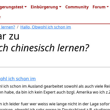
n navigation
gerungstest
Einbürgerung
Community
Forum
e
 lernen?
Hallo, Obwohl ich schon im
r zu
h chinesisch lernen?
ohl ich schon im
von
Miri (nicht überprüft)
l ich schon im Ausland gearbeitet sowohl als auch viele Re
habe, da bin ich kein Expert auch bzgl. Amerika wo ich z.Z
 ich leider fuer wer weiss wie lange nicht in der Lage sofor
rreisen, obwohl ich sehr gerne in Deutschland z.B. studiere