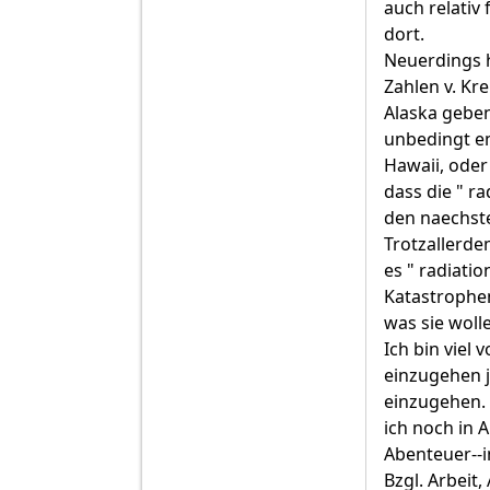
auch relativ
dort.
Neuerdings h
Zahlen v. Kr
Alaska geben
unbedingt em
Hawaii, oder 
dass die " r
den naechste
Trotzallerde
es " radiati
Katastrophen
was sie woll
Ich bin viel
einzugehen j
einzugehen. 
ich noch in 
Abenteuer--i
Bzgl. Arbeit, 