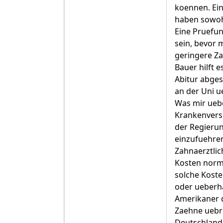
koennen. Ein
haben sowohl
Eine Pruefun
sein, bevor 
geringere Zah
Bauer hilft 
Abitur abges
an der Uni u
Was mir uebe
Krankenversi
der Regierun
einzufuehre
Zahnaerztlic
Kosten norma
solche Koste
oder ueberha
Amerikaner 
Zaehne uebri
Deutschland 