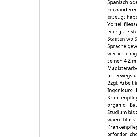
Spanisch ode
Einwanderern
erzeugt habe
Vorteil flie
eine gute Ste
Staaten wo Sp
Sprache gewo
weil ich ein
seinen 4 Zi
Magisterarbe
unterwegs u.
Bzgl. Arbeit 
Ingenieure--
Krankenpfleg
organic " Bau
Studium bis 
waere bloss 
Krankenpfleg
erforderlich