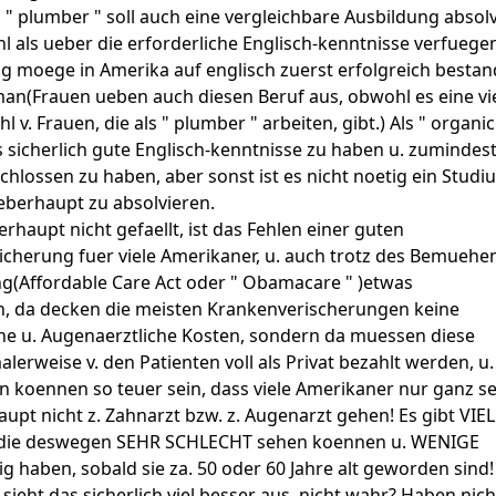
 " plumber " soll auch eine vergleichbare Ausbildung absolv
 als ueber die erforderliche Englisch-kenntnisse verfuegen
g moege in Amerika auf englisch zuerst erfolgreich besta
man(Frauen ueben auch diesen Beruf aus, obwohl es eine vi
l v. Frauen, die als " plumber " arbeiten, gibt.) Als " organic
es sicherlich gute Englisch-kenntnisse zu haben u. zumindest
chlossen zu haben, aber sonst ist es nicht noetig ein Studi
eberhaupt zu absolvieren.
rhaupt nicht gefaellt, ist das Fehlen einer guten
cherung fuer viele Amerikaner, u. auch trotz des Bemuehe
g(Affordable Care Act oder " Obamacare " )etwas
n, da decken die meisten Krankenverischerungen keine
he u. Augenaerztliche Kosten, sondern da muessen diese
lerweise v. den Patienten voll als Privat bezahlt werden, u.
n koennen so teuer sein, dass viele Amerikaner nur ganz se
upt nicht z. Zahnarzt bzw. z. Augenarzt gehen! Es gibt VIE
die deswegen SEHR SCHLECHT sehen koennen u. WENIGE
g haben, sobald sie za. 50 oder 60 Jahre alt geworden sind!
sieht das sicherlich viel besser aus, nicht wahr? Haben nich