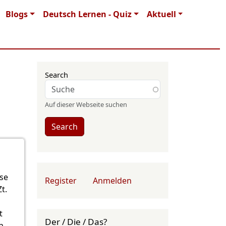
Blogs
Deutsch Lernen - Quiz
Aktuell
Search
Auf dieser Webseite suchen
Search
User account menu
ise
Register
Anmelden
t.
t
Der / Die / Das?
n