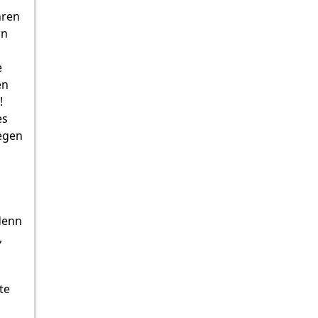
hren
in
e
en
!
es
gegen
 denn
,
te