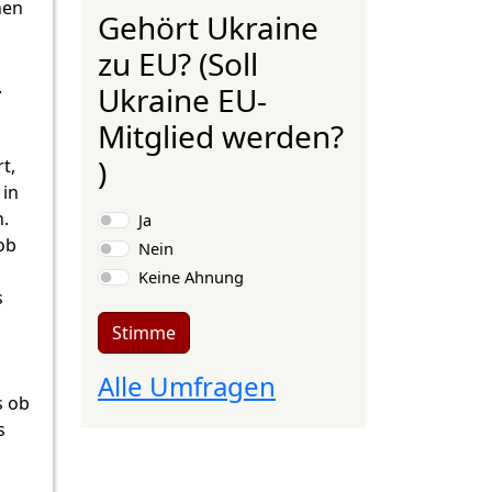
hen
Gehört Ukraine
zu EU? (Soll
.
Ukraine EU-
Mitglied werden?
)
t,
 in
Auswahlmöglichkeiten
.
Ja
ob
Nein
Keine Ahnung
s
Stimme
Alle Umfragen
s ob
s