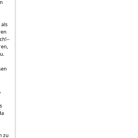
en
 als
ren
ch!--
ren,
u.
sen
,
s
da
n zu