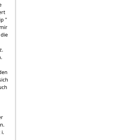
e
ert
ip "
 mir
 die
z.
.
rden
sich
uch
,
er
n.
i.