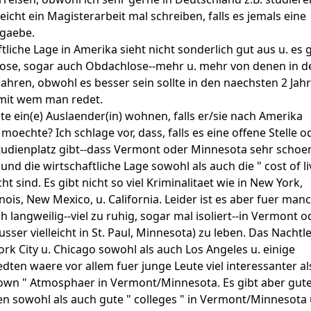
eicht ein Magisterarbeit mal schreiben, falls es jemals eine
 gaebe.
tliche Lage in Amerika sieht nicht sonderlich gut aus u. es g
slose, sogar auch Obdachlose--mehr u. mehr von denen in d
 Jahren, obwohl es besser sein sollte in den naechsten 2 Jah
mit wem man redet.
te ein(e) Auslaender(in) wohnen, falls er/sie nach Amerika
oechte? Ich schlage vor, dass, falls es eine offene Stelle o
 Studienplatz gibt--dass Vermont oder Minnesota sehr schoe
und die wirtschaftliche Lage sowohl als auch die " cost of li
cht sind. Es gibt nicht so viel Kriminalitaet wie in New York,
inois, New Mexico, u. California. Leider ist es aber fuer man
h langweilig--viel zu ruhig, sogar mal isoliert--in Vermont o
sser vielleicht in St. Paul, Minnesota) zu leben. Das Nachtl
ork City u. Chicago sowohl als auch Los Angeles u. einige
dten waere vor allem fuer junge Leute viel interessanter al
town " Atmosphaer in Vermont/Minnesota. Es gibt aber gut
en sowohl als auch gute " colleges " in Vermont/Minnesota 