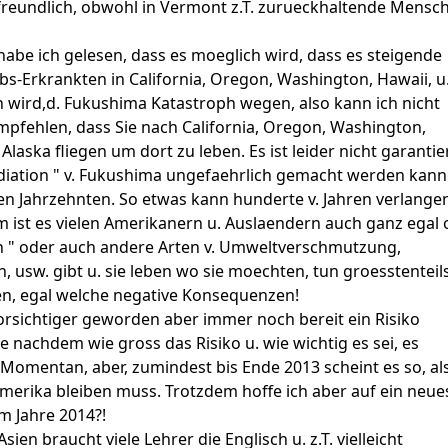
 freundlich, obwohl in Vermont z.T. zurueckhaltende Mensc
abe ich gelesen, dass es moeglich wird, dass es steigende
ebs-Erkrankten in California, Oregon, Washington, Hawaii, u
 wird,d. Fukushima Katastroph wegen, also kann ich nicht
pfehlen, dass Sie nach California, Oregon, Washington,
Alaska fliegen um dort zu leben. Es ist leider nicht garantier
adiation " v. Fukushima ungefaehrlich gemacht werden kann
n Jahrzehnten. So etwas kann hunderte v. Jahren verlangen
m ist es vielen Amerikanern u. Auslaendern auch ganz egal 
on " oder auch andere Arten v. Umweltverschmutzung,
, usw. gibt u. sie leben wo sie moechten, tun groesstenteil
en, egal welche negative Konsequenzen!
 vorsichtiger geworden aber immer noch bereit ein Risiko
e nachdem wie gross das Risiko u. wie wichtig es sei, es
Momentan, aber, zumindest bis Ende 2013 scheint es so, al
Amerika bleiben muss. Trotzdem hoffe ich aber auf ein neue
m Jahre 2014?!
Asien braucht viele Lehrer die Englisch u. z.T. vielleicht