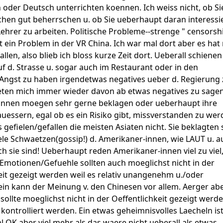
 oder Deutsch unterrichten koennen. Ich weiss nicht, ob Si
chen gut beherrschen u. ob Sie ueberhaupt daran interessi
Lehrer zu arbeiten. Politische Probleme--strenge " censorsh
st ein Problem in der VR China. Ich war mal dort aber es hat
allen, also blieb ich bloss kurze Zeit dort. Ueberall schienen
 d. Strasse u. sogar auch im Restaurant oder in den
ngst zu haben irgendetwas negatives ueber d. Regierung 
ieten mich immer wieder davon ab etwas negatives zu sagen
innen moegen sehr gerne beklagen oder ueberhaupt ihre
essern, egal ob es ein Risiko gibt, missverstanden zu we
 gefielen/gefallen die meisten Asiaten nicht. Sie beklagten 
ele Schwaetzen(gossip!) d. Amerikaner-innen, wie LAUT u. a
ch sie sind! Ueberhaupt reden Amerikaner-innen viel zu viel
 Emotionen/Gefuehle sollten auch moeglichst nicht in der
eit gezeigt werden weil es relativ unangenehm u./oder
ein kann der Meinung v. den Chinesen vor allem. Aerger ab
sollte moeglichst nicht in der Oeffentlichkeit gezeigt werde
t kontrolliert werden. Ein etwas geheimnisvolles Laecheln ist 
l OK aber viel mehr als das waere nicht ueberall als etwas