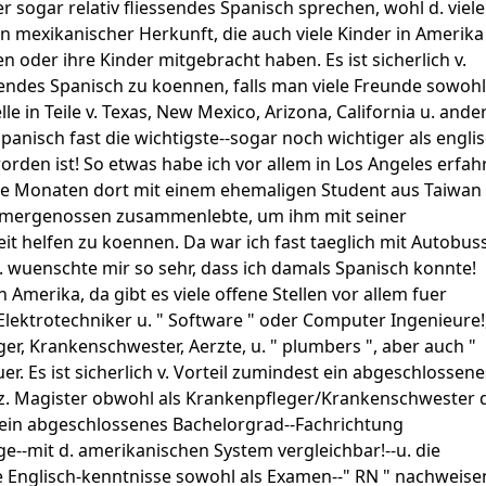
r sogar relativ fliessendes Spanisch sprechen, wohl d. viel
 mexikanischer Herkunft, die auch viele Kinder in Amerika
n oder ihre Kinder mitgebracht haben. Es ist sicherlich v.
ssendes Spanisch zu koennen, falls man viele Freunde sowohl
lle in Teile v. Texas, New Mexico, Arizona, California u. ande
anisch fast die wichtigste--sogar noch wichtiger als englis
rden ist! So etwas habe ich vor allem in Los Angeles erfah
ige Monaten dort mit einem ehemaligen Student aus Taiwan 
mmergenossen zusammenlebte, um ihm mit seiner
it helfen zu koennen. Da war ich fast taeglich mit Autobus
 wuenschte mir so sehr, dass ich damals Spanisch konnte!
in Amerika, da gibt es viele offene Stellen vor allem fuer
Elektrotechniker u. " Software " oder Computer Ingenieure!
er, Krankenschwester, Aerzte, u. " plumbers ", aber auch "
er. Es ist sicherlich v. Vorteil zumindest ein abgeschlossene
z. Magister obwohl als Krankenpfleger/Krankenschwester 
ein abgeschlossenes Bachelorgrad--Fachrichtung
e--mit d. amerikanischen System vergleichbar!--u. die
e Englisch-kenntnisse sowohl als Examen--" RN " nachweise