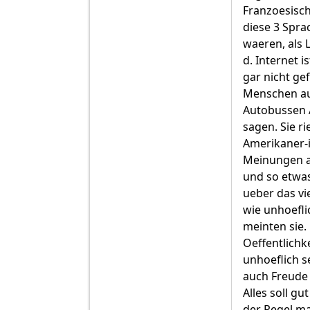
Franzoesisch
diese 3 Spra
waeren, als 
d. Internet i
gar nicht gef
Menschen auf
Autobussen A
sagen. Sie r
Amerikaner-
Meinungen au
und so etwas
ueber das vi
wie unhoefli
meinten sie.
Oeffentlichk
unhoeflich s
auch Freude 
Alles soll gu
der Regel ma