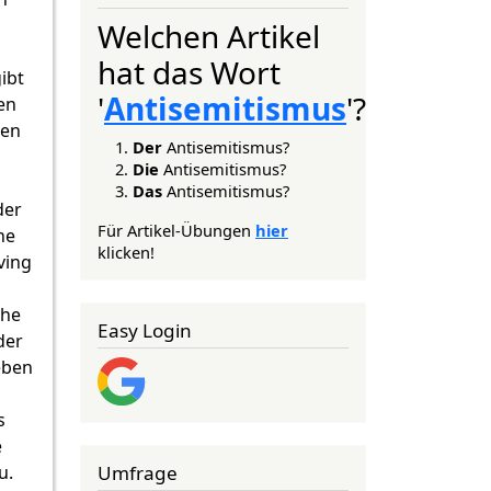
Welchen Artikel
hat das Wort
ibt
'
Antisemitismus
'?
en
ren
Der
Antisemitismus?
Die
Antisemitismus?
Das
Antisemitismus?
der
Für Artikel-Übungen
hier
ne
klicken!
ving
che
Easy Login
der
eben
s
e
Umfrage
u.