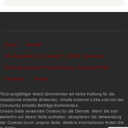
Sekundärlinks
Home
Kontakt
Alle Angaben ohne Gewähr! | AGB & Impressum
Einbürgerungstest Fragenkatalog - Download PDF
Facebook
Twitter
Trotz sorgfältiger Arbeit übernehmen wir keine Haftung für die
redaktionell erstellte Antworten, Inhalte externer Links und von der
Community erstellte Beiträge/Kommentare.
Unsere Seite verwendet Cookies für die Dienste. Wenn Sie sich
weiterhin auf dieser Seite aufhalten, akzeptieren Sie Verwendung
der Cookies durch unserer Seite. Weitere Informationen finden Sie