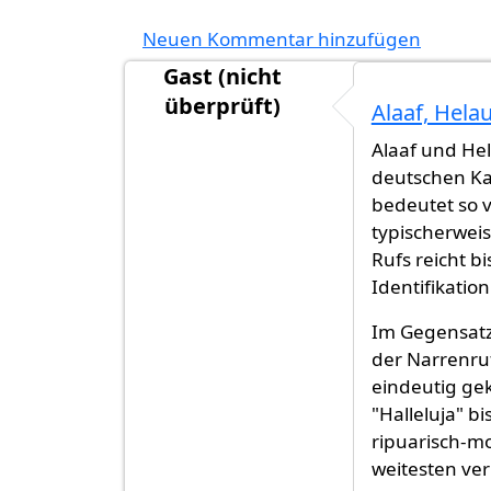
Neuen Kommentar hinzufügen
Gast (nicht
überprüft)
Alaaf, Hela
Alaaf und Hel
deutschen Ka
bedeutet so v
typischerwei
Rufs reicht b
Identifikation
Im Gegensatz
der Narrenruf
eindeutig gek
"Halleluja" bi
ripuarisch-m
weitesten ver