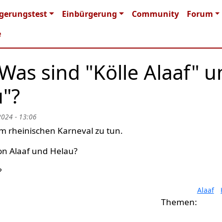
n navigation
gerungstest
Einbürgerung
Community
Forum
e
 Was sind "Kölle Alaaf" 
u"?
2024 - 13:06
m rheinischen Karneval zu tun.
on Alaaf und Helau?
?
Alaaf