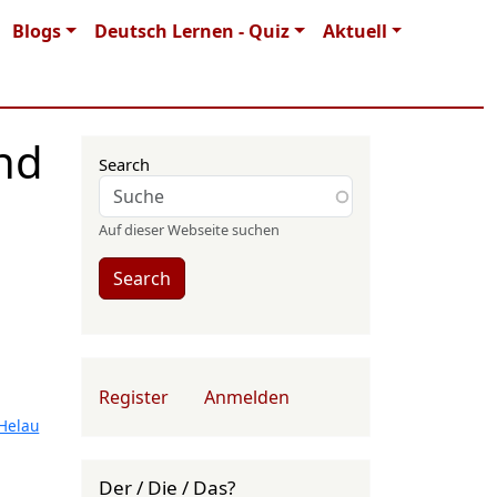
Blogs
Deutsch Lernen - Quiz
Aktuell
und
Search
Auf dieser Webseite suchen
Search
User account menu
Register
Anmelden
Helau
Der / Die / Das?