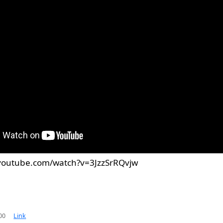
youtube.com/watch?v=3JzzSrRQvjw
00
Link