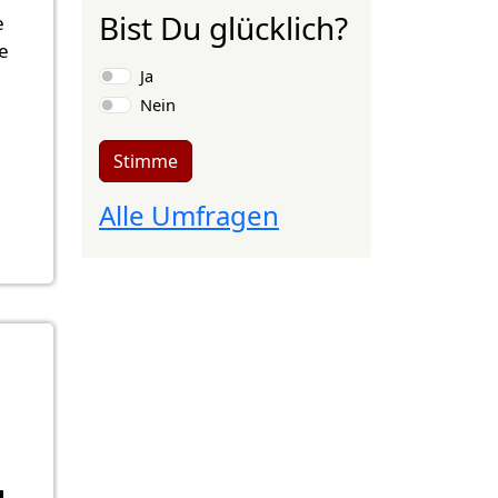
Bist Du glücklich?
e
e
Auswahlmöglichkeiten
Ja
Nein
Stimme
Alle Umfragen