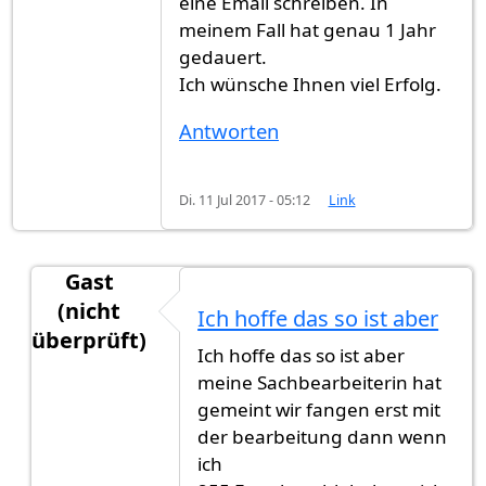
eine Email schreiben. In
meinem Fall hat genau 1 Jahr
gedauert.
Ich wünsche Ihnen viel Erfolg.
Antworten
Di. 11 Jul 2017 - 05:12
Link
Gast
(nicht
Ich hoffe das so ist aber
überprüft)
Ich hoffe das so ist aber
Antwort auf
Es dauert zwischen 6 Monaten
von
G
meine Sachbearbeiterin hat
gemeint wir fangen erst mit
der bearbeitung dann wenn
ich