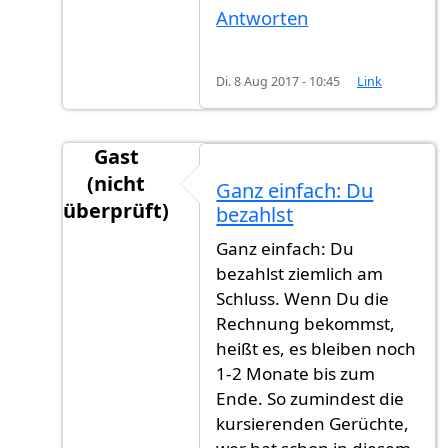
Antworten
Di. 8 Aug 2017 - 10:45
Link
Gast
(nicht
Ganz einfach: Du
überprüft)
bezahlst
Antwort auf
Ich habe meine Antrag am Juni
v
Ganz einfach: Du
bezahlst ziemlich am
Schluss. Wenn Du die
Rechnung bekommst,
heißt es, es bleiben noch
1-2 Monate bis zum
Ende. So zumindest die
kursierenden Gerüchte,