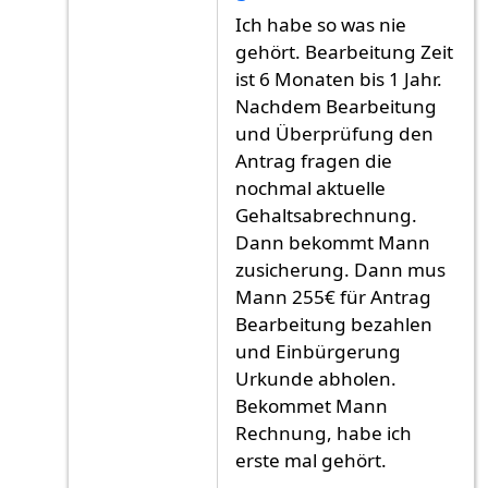
Antwort auf
Ich habe meine Antrag am Juni
v
Ich habe so was nie
gehört. Bearbeitung Zeit
ist 6 Monaten bis 1 Jahr.
Nachdem Bearbeitung
und Überprüfung den
Antrag fragen die
nochmal aktuelle
Gehaltsabrechnung.
Dann bekommt Mann
zusicherung. Dann mus
Mann 255€ für Antrag
Bearbeitung bezahlen
und Einbürgerung
Urkunde abholen.
Bekommet Mann
Rechnung, habe ich
erste mal gehört.