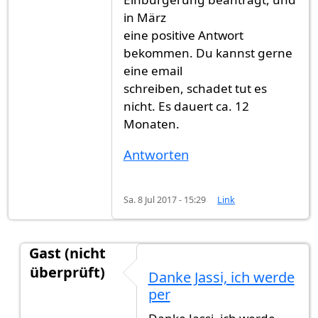
in März
eine positive Antwort
bekommen. Du kannst gerne
eine email
schreiben, schadet tut es
nicht. Es dauert ca. 12
Monaten.
Antworten
Sa. 8 Jul 2017 - 15:29
Link
Gast (nicht
überprüft)
Danke Jassi, ich werde
Antwort auf
Ich habe im April 2016
von
Gast (nic
per