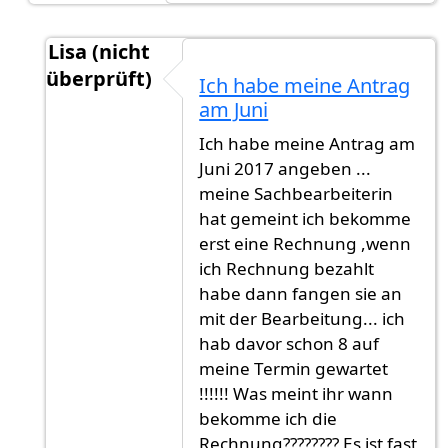
Lisa (nicht
überprüft)
Ich habe meine Antrag
Antwort auf
9-12 Monate. München ist
von
Gas
am Juni
Ich habe meine Antrag am
Juni 2017 angeben ...
meine Sachbearbeiterin
hat gemeint ich bekomme
erst eine Rechnung ,wenn
ich Rechnung bezahlt
habe dann fangen sie an
mit der Bearbeitung... ich
hab davor schon 8 auf
meine Termin gewartet
!!!!!! Was meint ihr wann
bekomme ich die
Rechnung???????? Es ist fast