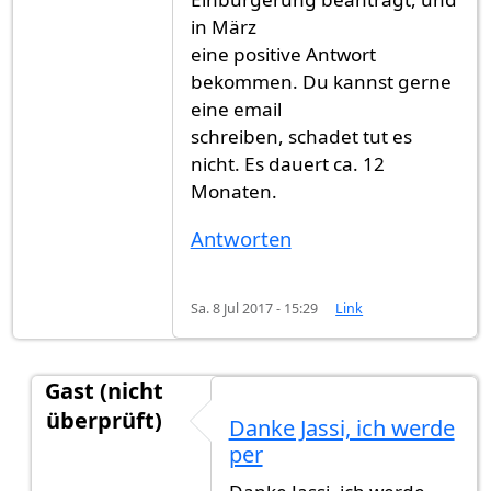
in März
eine positive Antwort
bekommen. Du kannst gerne
eine email
schreiben, schadet tut es
nicht. Es dauert ca. 12
Monaten.
Antworten
Sa. 8 Jul 2017 - 15:29
Link
Gast (nicht
überprüft)
Danke Jassi, ich werde
Antwort auf
Ich habe im April 2016
von
Gast (nic
per