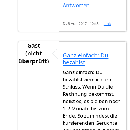
Antworten
Di. 8 Aug 2017 - 10:45
Link
Gast
(nicht
Ganz einfach: Du
überprüft)
bezahlst
Antwort auf
Ich habe meine Antrag am Juni
v
Ganz einfach: Du
bezahlst ziemlich am
Schluss. Wenn Du die
Rechnung bekommst,
heißt es, es bleiben noch
1-2 Monate bis zum
Ende. So zumindest die
kursierenden Gerüchte,