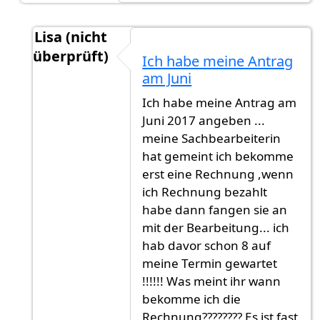
Lisa (nicht
überprüft)
Ich habe meine Antrag
Antwort auf
9-12 Monate. München ist
von
Gas
am Juni
Ich habe meine Antrag am
Juni 2017 angeben ...
meine Sachbearbeiterin
hat gemeint ich bekomme
erst eine Rechnung ,wenn
ich Rechnung bezahlt
habe dann fangen sie an
mit der Bearbeitung... ich
hab davor schon 8 auf
meine Termin gewartet
!!!!!! Was meint ihr wann
bekomme ich die
Rechnung???????? Es ist fast