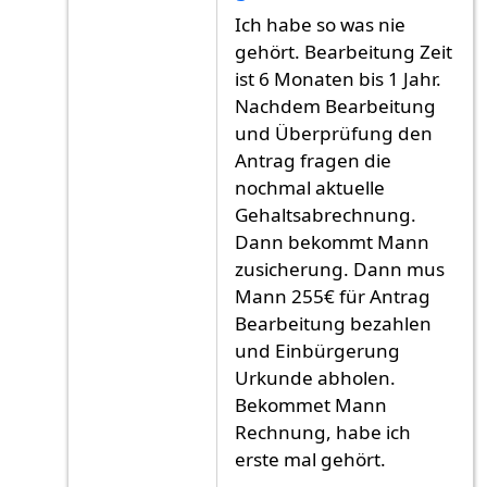
Antwort auf
Ich habe meine Antrag am Juni
v
Ich habe so was nie
gehört. Bearbeitung Zeit
ist 6 Monaten bis 1 Jahr.
Nachdem Bearbeitung
und Überprüfung den
Antrag fragen die
nochmal aktuelle
Gehaltsabrechnung.
Dann bekommt Mann
zusicherung. Dann mus
Mann 255€ für Antrag
Bearbeitung bezahlen
und Einbürgerung
Urkunde abholen.
Bekommet Mann
Rechnung, habe ich
erste mal gehört.