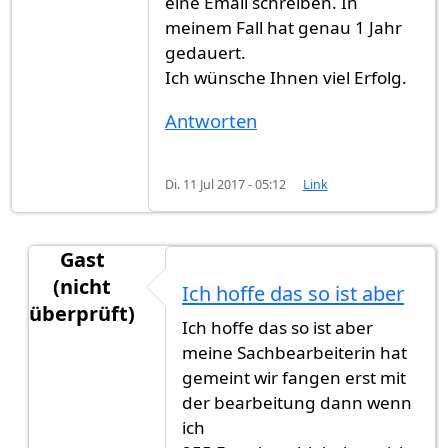
eine Email schreiben. In
meinem Fall hat genau 1 Jahr
gedauert.
Ich wünsche Ihnen viel Erfolg.
Antworten
Di. 11 Jul 2017 - 05:12
Link
Gast
(nicht
Ich hoffe das so ist aber
überprüft)
Ich hoffe das so ist aber
Antwort auf
Es dauert zwischen 6 Monaten
von
G
meine Sachbearbeiterin hat
gemeint wir fangen erst mit
der bearbeitung dann wenn
ich