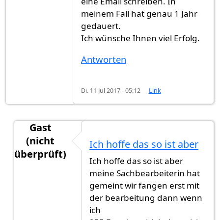
eine Email schreiben. In
meinem Fall hat genau 1 Jahr
gedauert.
Ich wünsche Ihnen viel Erfolg.
Antworten
Di. 11 Jul 2017 - 05:12
Link
Gast
(nicht
Ich hoffe das so ist aber
überprüft)
Ich hoffe das so ist aber
Antwort auf
Es dauert zwischen 6 Monaten
von
G
meine Sachbearbeiterin hat
gemeint wir fangen erst mit
der bearbeitung dann wenn
ich