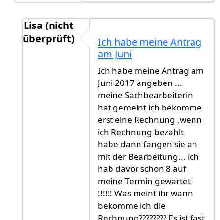
Lisa (nicht
überprüft)
Ich habe meine Antrag
Antwort auf
9-12 Monate. München ist
von
Gas
am Juni
Ich habe meine Antrag am
Juni 2017 angeben ...
meine Sachbearbeiterin
hat gemeint ich bekomme
erst eine Rechnung ,wenn
ich Rechnung bezahlt
habe dann fangen sie an
mit der Bearbeitung... ich
hab davor schon 8 auf
meine Termin gewartet
!!!!!! Was meint ihr wann
bekomme ich die
Rechnung???????? Es ist fast