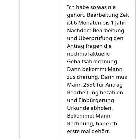
Antwort auf
Ich habe meine Antrag am Juni
v
Ich habe so was nie
gehört. Bearbeitung Zeit
ist 6 Monaten bis 1 Jahr.
Nachdem Bearbeitung
und Überprüfung den
Antrag fragen die
nochmal aktuelle
Gehaltsabrechnung.
Dann bekommt Mann
zusicherung. Dann mus
Mann 255€ für Antrag
Bearbeitung bezahlen
und Einbürgerung
Urkunde abholen.
Bekommet Mann
Rechnung, habe ich
erste mal gehört.