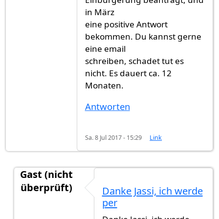
in März
eine positive Antwort
bekommen. Du kannst gerne
eine email
schreiben, schadet tut es
nicht. Es dauert ca. 12
Monaten.
Antworten
Sa. 8 Jul 2017 - 15:29
Link
Gast (nicht
überprüft)
Danke Jassi, ich werde
Antwort auf
Ich habe im April 2016
von
Gast (nic
per