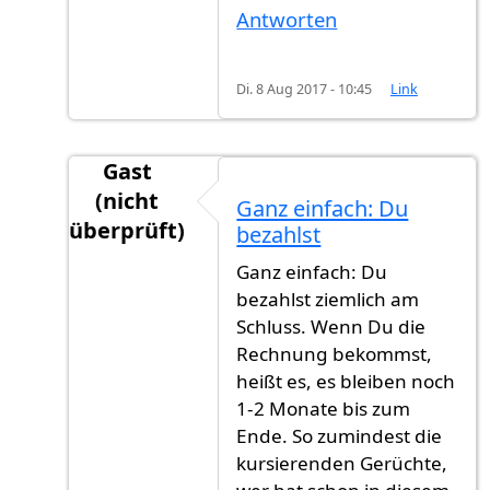
Antworten
Di. 8 Aug 2017 - 10:45
Link
Gast
(nicht
Ganz einfach: Du
überprüft)
bezahlst
Antwort auf
Ich habe meine Antrag am Juni
v
Ganz einfach: Du
bezahlst ziemlich am
Schluss. Wenn Du die
Rechnung bekommst,
heißt es, es bleiben noch
1-2 Monate bis zum
Ende. So zumindest die
kursierenden Gerüchte,