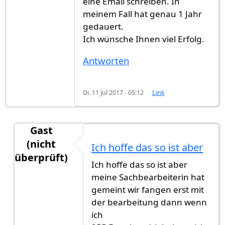
eine Email schreiben. In
meinem Fall hat genau 1 Jahr
gedauert.
Ich wünsche Ihnen viel Erfolg.
Antworten
Di. 11 Jul 2017 - 05:12
Link
Gast
(nicht
Ich hoffe das so ist aber
überprüft)
Ich hoffe das so ist aber
Antwort auf
Es dauert zwischen 6 Monaten
von
G
meine Sachbearbeiterin hat
gemeint wir fangen erst mit
der bearbeitung dann wenn
ich