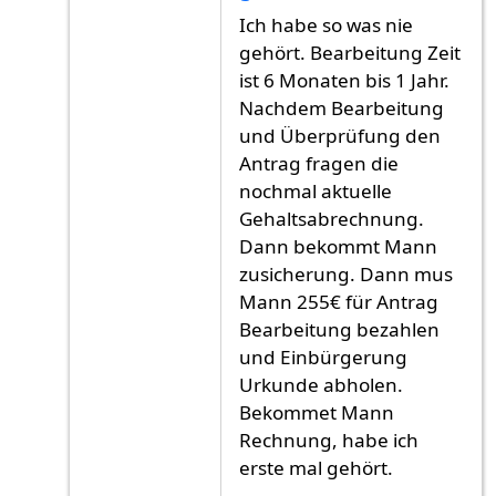
Antwort auf
Ich habe meine Antrag am Juni
v
Ich habe so was nie
gehört. Bearbeitung Zeit
ist 6 Monaten bis 1 Jahr.
Nachdem Bearbeitung
und Überprüfung den
Antrag fragen die
nochmal aktuelle
Gehaltsabrechnung.
Dann bekommt Mann
zusicherung. Dann mus
Mann 255€ für Antrag
Bearbeitung bezahlen
und Einbürgerung
Urkunde abholen.
Bekommet Mann
Rechnung, habe ich
erste mal gehört.