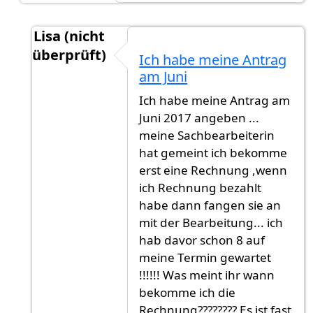
Lisa (nicht
überprüft)
Ich habe meine Antrag
Antwort auf
9-12 Monate. München ist
von
Gas
am Juni
Ich habe meine Antrag am
Juni 2017 angeben ...
meine Sachbearbeiterin
hat gemeint ich bekomme
erst eine Rechnung ,wenn
ich Rechnung bezahlt
habe dann fangen sie an
mit der Bearbeitung... ich
hab davor schon 8 auf
meine Termin gewartet
!!!!!! Was meint ihr wann
bekomme ich die
Rechnung???????? Es ist fast