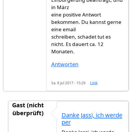
in März
eine positive Antwort
bekommen. Du kannst gerne
eine email
schreiben, schadet tut es
nicht. Es dauert ca. 12
Monaten.
Antworten
Sa. 8 Jul 2017 - 15:29
Link
Gast (nicht
überprüft)
Danke Jassi, ich werde
Antwort auf
Ich habe im April 2016
von
Gast (nic
per