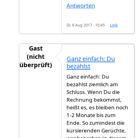
Antworten
Di. 8 Aug 2017 - 10:45
Link
Gast
(nicht
Ganz einfach: Du
überprüft)
bezahlst
Antwort auf
Ich habe meine Antrag am Juni
v
Ganz einfach: Du
bezahlst ziemlich am
Schluss. Wenn Du die
Rechnung bekommst,
heißt es, es bleiben noch
1-2 Monate bis zum
Ende. So zumindest die
kursierenden Gerüchte,