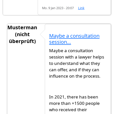
Mo. 9 Jan 2023 - 20:07
Link
Musterman
(nicht
Maybe a consultation
überprüft)
session…
Antwort auf
Has anyone tried immigration…
vo
Maybe a consultation
session with a lawyer helps
to understand what they
can offer, and if they can
influence on the process.
In 2021, there has been
more than +1500 people
who received their