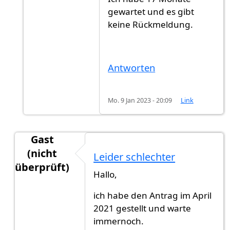
gewartet und es gibt
keine Rückmeldung.
Antworten
Mo. 9 Jan 2023 - 20:09
Link
Gast
(nicht
Leider schlechter
überprüft)
Hallo,
Antwort auf
HalloGibt es jemand jetz…
von
Muste
ich habe den Antrag im April
2021 gestellt und warte
immernoch.