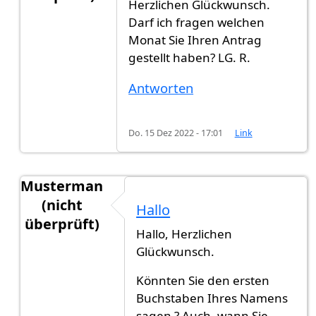
Herzlichen Glückwunsch.
Antwort auf
Hi zusammen, habe vor 10…
von
Mus
Darf ich fragen welchen
Monat Sie Ihren Antrag
gestellt haben? LG. R.
Antworten
Do. 15 Dez 2022 - 17:01
Link
Musterman
(nicht
Hallo
überprüft)
Hallo, Herzlichen
Antwort auf
Hi zusammen, habe vor 10…
von
Mus
Glückwunsch.
Könnten Sie den ersten
Buchstaben Ihres Namens
sagen ? Auch, wann Sie