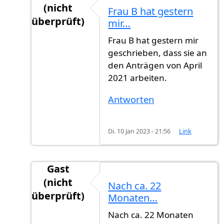
(nicht
Frau B hat gestern
überprüft)
mir…
Antwort auf
Wie ist der erste Buchstabe…
vo
Frau B hat gestern mir
geschrieben, dass sie an
den Anträgen von April
2021 arbeiten.
Antworten
Di. 10 Jan 2023 - 21:56
Link
Gast
(nicht
Nach ca. 22
überprüft)
Monaten…
Antwort auf
Wie ist der erste Buchstabe…
vo
Nach ca. 22 Monaten