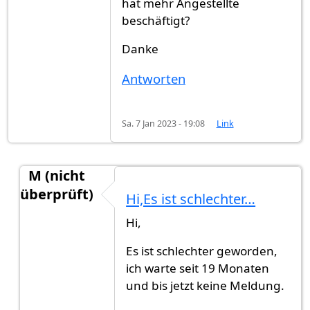
hat mehr Angestellte
beschäftigt?
Danke
Antworten
Sa. 7 Jan 2023 - 19:08
Link
M (nicht
überprüft)
Hi,Es ist schlechter…
Antwort auf
HalloGibt es jemand jetz…
von
Muste
Hi,
Es ist schlechter geworden,
ich warte seit 19 Monaten
und bis jetzt keine Meldung.