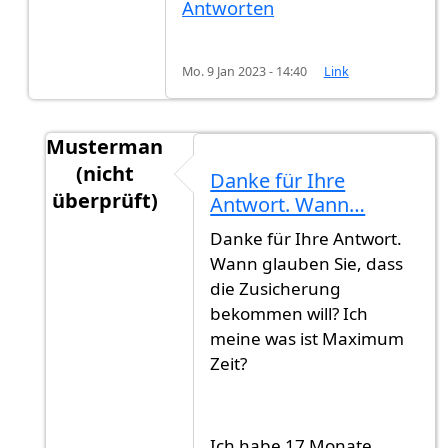
Antworten
Mo. 9 Jan 2023 - 14:40
Link
Musterman
(nicht
Danke für Ihre
überprüft)
Antwort. Wann…
Antwort auf
Hi,Es ist schlechter…
von
M (nicht 
Danke für Ihre Antwort.
Wann glauben Sie, dass
die Zusicherung
bekommen will? Ich
meine was ist Maximum
Zeit?
Ich habe 17 Monate