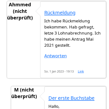
Ahmmed
(nicht
Rückmeldung
überprüft)
Ich habe Rückmeldung
Antwort auf
Hat jemand eine neue…
von
Gast (ni
bekommen. Hab gefragt,
letze 3 Lohnabrechnung. Ich
habe meinen Antrag Mai
2021 gestellt.
Antworten
So. 1 Jan 2023 - 19:13
Link
M (nicht
überprüft)
Der erste Buchstabe
Antwort auf
Rückmeldung
von
Ahmmed (nicht 
Hallo,