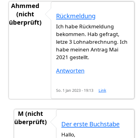
Ahmmed
(nicht
Rückmeldung
überprüft)
Ich habe Rückmeldung
Antwort auf
Hat jemand eine neue…
von
Gast (ni
bekommen. Hab gefragt,
letze 3 Lohnabrechnung. Ich
habe meinen Antrag Mai
2021 gestellt.
Antworten
So. 1 Jan 2023 - 19:13
Link
M (nicht
überprüft)
Der erste Buchstabe
Antwort auf
Rückmeldung
von
Ahmmed (nicht 
Hallo,