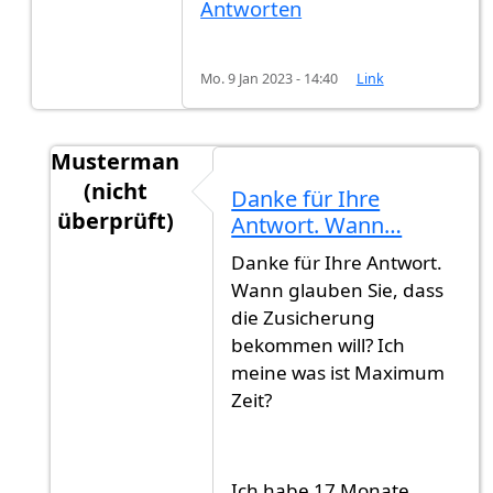
Antworten
Mo. 9 Jan 2023 - 14:40
Link
Musterman
(nicht
Danke für Ihre
überprüft)
Antwort. Wann…
Antwort auf
Hi,Es ist schlechter…
von
M (nicht 
Danke für Ihre Antwort.
Wann glauben Sie, dass
die Zusicherung
bekommen will? Ich
meine was ist Maximum
Zeit?
Ich habe 17 Monate