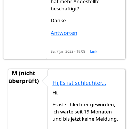
hat mehr Angestellte
beschäftigt?
Danke
Antworten
Sa. 7 Jan 2023 - 19:08
Link
M (nicht
überprüft)
Hi,Es ist schlechter…
Antwort auf
HalloGibt es jemand jetz…
von
Muste
Hi,
Es ist schlechter geworden,
ich warte seit 19 Monaten
und bis jetzt keine Meldung.