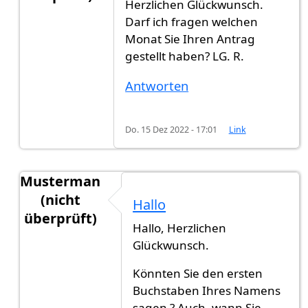
Herzlichen Glückwunsch.
Antwort auf
Hi zusammen, habe vor 10…
von
Mus
Darf ich fragen welchen
Monat Sie Ihren Antrag
gestellt haben? LG. R.
Antworten
Do. 15 Dez 2022 - 17:01
Link
Musterman
(nicht
Hallo
überprüft)
Hallo, Herzlichen
Antwort auf
Hi zusammen, habe vor 10…
von
Mus
Glückwunsch.
Könnten Sie den ersten
Buchstaben Ihres Namens
sagen ? Auch, wann Sie