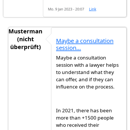
Mo. 9 Jan 2023 - 20:07
Link
Musterman
(nicht
Maybe a consultation
überprüft)
session…
Antwort auf
Has anyone tried immigration…
vo
Maybe a consultation
session with a lawyer helps
to understand what they
can offer, and if they can
influence on the process.
In 2021, there has been
more than +1500 people
who received their