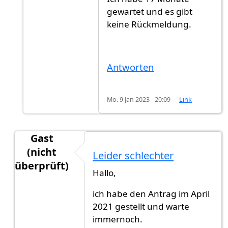
gewartet und es gibt
keine Rückmeldung.
Antworten
Mo. 9 Jan 2023 - 20:09
Link
Gast
(nicht
Leider schlechter
überprüft)
Hallo,
Antwort auf
HalloGibt es jemand jetz…
von
Muste
ich habe den Antrag im April
2021 gestellt und warte
immernoch.