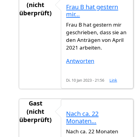
(nicht
Frau B hat gestern
überprüft)
mir…
Antwort auf
Wie ist der erste Buchstabe…
vo
Frau B hat gestern mir
geschrieben, dass sie an
den Anträgen von April
2021 arbeiten.
Antworten
Di. 10 Jan 2023 - 21:56
Link
Gast
(nicht
Nach ca. 22
überprüft)
Monaten…
Antwort auf
Wie ist der erste Buchstabe…
vo
Nach ca. 22 Monaten