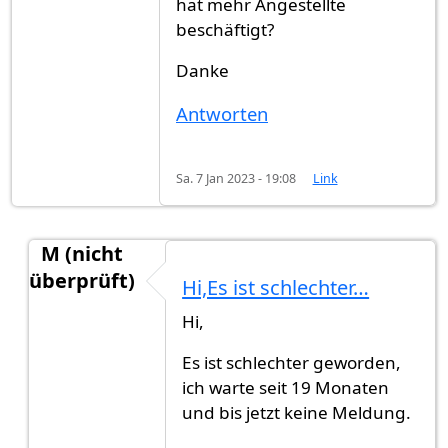
hat mehr Angestellte
beschäftigt?
Danke
Antworten
Sa. 7 Jan 2023 - 19:08
Link
M (nicht
überprüft)
Hi,Es ist schlechter…
Antwort auf
HalloGibt es jemand jetz…
von
Muste
Hi,
Es ist schlechter geworden,
ich warte seit 19 Monaten
und bis jetzt keine Meldung.