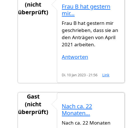
(nicht
Frau B hat gestern
überprüft)
mir…
Antwort auf
Wie ist der erste Buchstabe…
vo
Frau B hat gestern mir
geschrieben, dass sie an
den Anträgen von April
2021 arbeiten.
Antworten
Di. 10 Jan 2023 - 21:56
Link
Gast
(nicht
Nach ca. 22
überprüft)
Monaten…
Antwort auf
Wie ist der erste Buchstabe…
vo
Nach ca. 22 Monaten