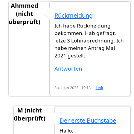
Ahmmed
(nicht
Rückmeldung
überprüft)
Ich habe Rückmeldung
Antwort auf
Hat jemand eine neue…
von
Gast (ni
bekommen. Hab gefragt,
letze 3 Lohnabrechnung. Ich
habe meinen Antrag Mai
2021 gestellt.
Antworten
So. 1 Jan 2023 - 19:13
Link
M (nicht
überprüft)
Der erste Buchstabe
Antwort auf
Rückmeldung
von
Ahmmed (nicht 
Hallo,