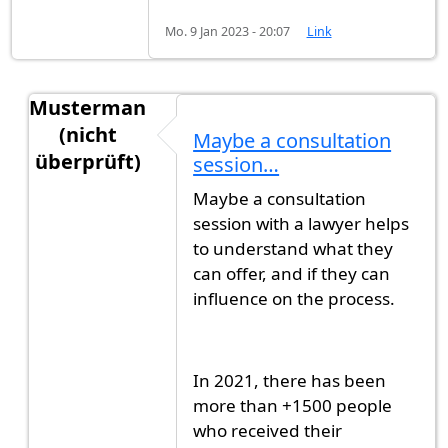
Mo. 9 Jan 2023 - 20:07
Link
Musterman
(nicht
Maybe a consultation
überprüft)
session…
Antwort auf
Has anyone tried immigration…
vo
Maybe a consultation
session with a lawyer helps
to understand what they
can offer, and if they can
influence on the process.
In 2021, there has been
more than +1500 people
who received their