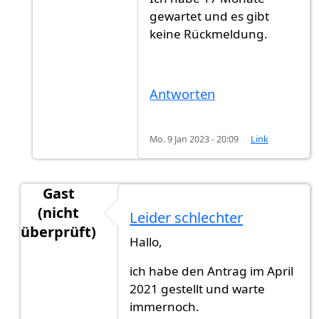
gewartet und es gibt
keine Rückmeldung.
Antworten
Mo. 9 Jan 2023 - 20:09
Link
Gast
(nicht
Leider schlechter
überprüft)
Hallo,
Antwort auf
HalloGibt es jemand jetz…
von
Muste
ich habe den Antrag im April
2021 gestellt und warte
immernoch.