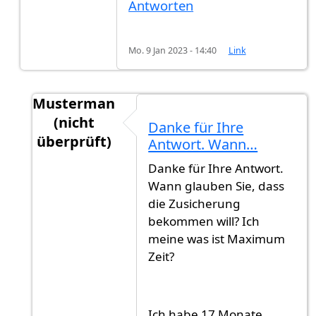
Antworten
Mo. 9 Jan 2023 - 14:40
Link
Musterman
(nicht
Danke für Ihre
überprüft)
Antwort. Wann…
Antwort auf
Hi,Es ist schlechter…
von
M (nicht 
Danke für Ihre Antwort.
Wann glauben Sie, dass
die Zusicherung
bekommen will? Ich
meine was ist Maximum
Zeit?
Ich habe 17 Monate