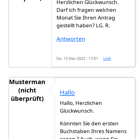
Herzlichen Glückwunsch.
Antwort auf
Hi zusammen, habe vor 10…
von
Mus
Darf ich fragen welchen
Monat Sie Ihren Antrag
gestellt haben? LG. R.
Antworten
Do. 15 Dez 2022 - 17:01
Link
Musterman
(nicht
Hallo
überprüft)
Hallo, Herzlichen
Antwort auf
Hi zusammen, habe vor 10…
von
Mus
Glückwunsch.
Könnten Sie den ersten
Buchstaben Ihres Namens
sagen ? Auch, wann Sie