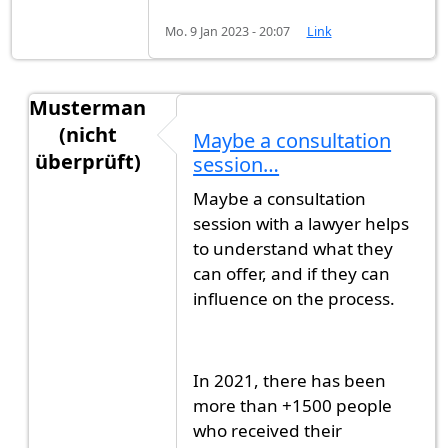
Mo. 9 Jan 2023 - 20:07
Link
Musterman
(nicht
Maybe a consultation
überprüft)
session…
Antwort auf
Has anyone tried immigration…
vo
Maybe a consultation
session with a lawyer helps
to understand what they
can offer, and if they can
influence on the process.
In 2021, there has been
more than +1500 people
who received their