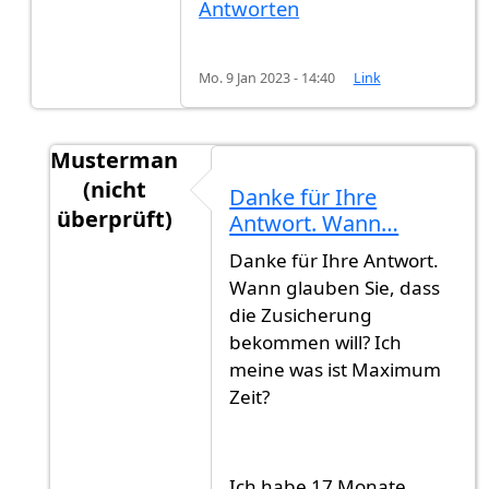
Antworten
Mo. 9 Jan 2023 - 14:40
Link
Musterman
(nicht
Danke für Ihre
überprüft)
Antwort. Wann…
Antwort auf
Hi,Es ist schlechter…
von
M (nicht 
Danke für Ihre Antwort.
Wann glauben Sie, dass
die Zusicherung
bekommen will? Ich
meine was ist Maximum
Zeit?
Ich habe 17 Monate