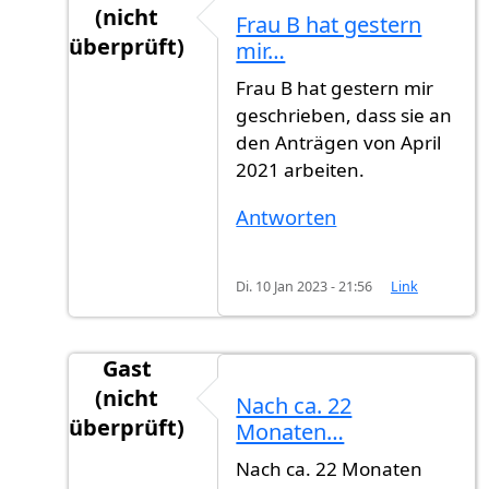
(nicht
Frau B hat gestern
überprüft)
mir…
Antwort auf
Wie ist der erste Buchstabe…
vo
Frau B hat gestern mir
geschrieben, dass sie an
den Anträgen von April
2021 arbeiten.
Antworten
Di. 10 Jan 2023 - 21:56
Link
Gast
(nicht
Nach ca. 22
überprüft)
Monaten…
Antwort auf
Wie ist der erste Buchstabe…
vo
Nach ca. 22 Monaten