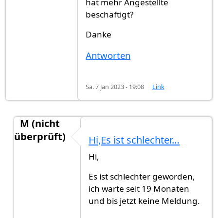
hat mehr Angestellte
beschäftigt?
Danke
Antworten
Sa. 7 Jan 2023 - 19:08
Link
M (nicht
überprüft)
Hi,Es ist schlechter…
Antwort auf
HalloGibt es jemand jetz…
von
Muste
Hi,
Es ist schlechter geworden,
ich warte seit 19 Monaten
und bis jetzt keine Meldung.