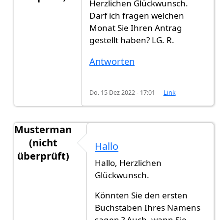
Herzlichen Glückwunsch.
Antwort auf
Hi zusammen, habe vor 10…
von
Mus
Darf ich fragen welchen
Monat Sie Ihren Antrag
gestellt haben? LG. R.
Antworten
Do. 15 Dez 2022 - 17:01
Link
Musterman
(nicht
Hallo
überprüft)
Hallo, Herzlichen
Antwort auf
Hi zusammen, habe vor 10…
von
Mus
Glückwunsch.
Könnten Sie den ersten
Buchstaben Ihres Namens
sagen ? Auch, wann Sie