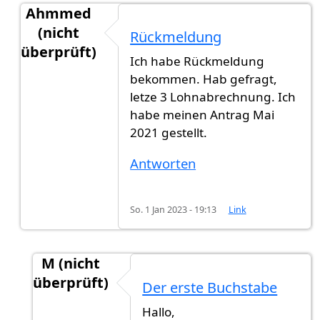
Ahmmed
(nicht
Rückmeldung
überprüft)
Ich habe Rückmeldung
Antwort auf
Hat jemand eine neue…
von
Gast (ni
bekommen. Hab gefragt,
letze 3 Lohnabrechnung. Ich
habe meinen Antrag Mai
2021 gestellt.
Antworten
So. 1 Jan 2023 - 19:13
Link
M (nicht
überprüft)
Der erste Buchstabe
Antwort auf
Rückmeldung
von
Ahmmed (nicht 
Hallo,