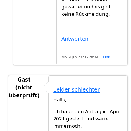
gewartet und es gibt
keine Rückmeldung.
Antworten
Mo. 9 Jan 2023 - 20:09
Link
Gast
(nicht
Leider schlechter
überprüft)
Hallo,
Antwort auf
HalloGibt es jemand jetz…
von
Muste
ich habe den Antrag im April
2021 gestellt und warte
immernoch.