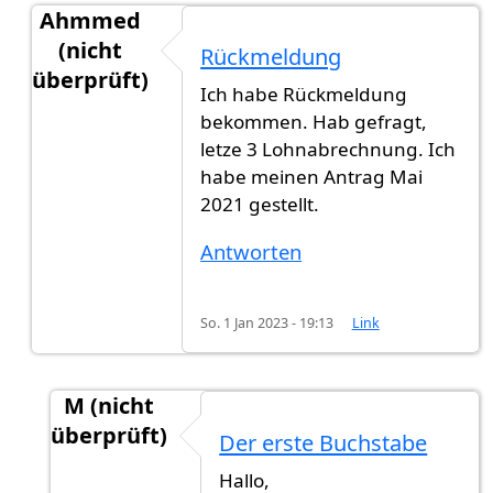
Ahmmed
(nicht
Rückmeldung
überprüft)
Ich habe Rückmeldung
Antwort auf
Hat jemand eine neue…
von
Gast (ni
bekommen. Hab gefragt,
letze 3 Lohnabrechnung. Ich
habe meinen Antrag Mai
2021 gestellt.
Antworten
So. 1 Jan 2023 - 19:13
Link
M (nicht
überprüft)
Der erste Buchstabe
Antwort auf
Rückmeldung
von
Ahmmed (nicht 
Hallo,