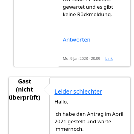
gewartet und es gibt
keine Rückmeldung.
Antworten
Mo. 9 Jan 2023 - 20:09
Link
Gast
(nicht
Leider schlechter
überprüft)
Hallo,
Antwort auf
HalloGibt es jemand jetz…
von
Muste
ich habe den Antrag im April
2021 gestellt und warte
immernoch.