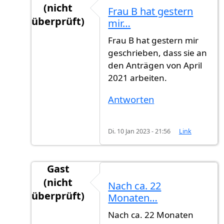
(nicht
Frau B hat gestern
überprüft)
mir…
Antwort auf
Wie ist der erste Buchstabe…
vo
Frau B hat gestern mir
geschrieben, dass sie an
den Anträgen von April
2021 arbeiten.
Antworten
Di. 10 Jan 2023 - 21:56
Link
Gast
(nicht
Nach ca. 22
überprüft)
Monaten…
Antwort auf
Wie ist der erste Buchstabe…
vo
Nach ca. 22 Monaten