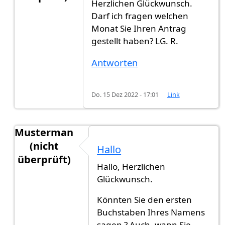
Herzlichen Glückwunsch.
Antwort auf
Hi zusammen, habe vor 10…
von
Mus
Darf ich fragen welchen
Monat Sie Ihren Antrag
gestellt haben? LG. R.
Antworten
Do. 15 Dez 2022 - 17:01
Link
Musterman
(nicht
Hallo
überprüft)
Hallo, Herzlichen
Antwort auf
Hi zusammen, habe vor 10…
von
Mus
Glückwunsch.
Könnten Sie den ersten
Buchstaben Ihres Namens
sagen ? Auch, wann Sie