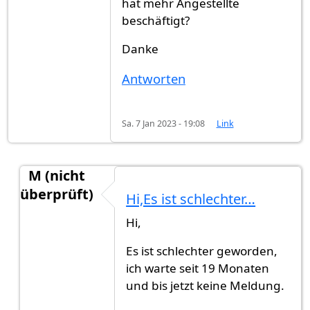
hat mehr Angestellte
beschäftigt?
Danke
Antworten
Sa. 7 Jan 2023 - 19:08
Link
M (nicht
überprüft)
Hi,Es ist schlechter…
Antwort auf
HalloGibt es jemand jetz…
von
Muste
Hi,
Es ist schlechter geworden,
ich warte seit 19 Monaten
und bis jetzt keine Meldung.