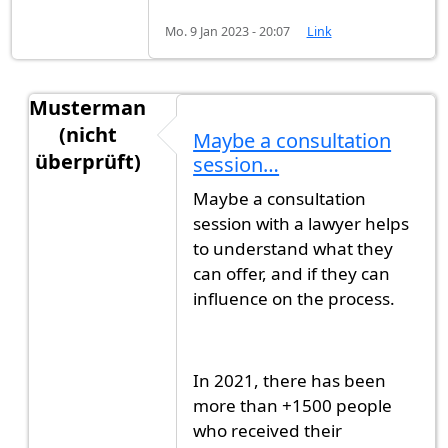
Mo. 9 Jan 2023 - 20:07
Link
Musterman
(nicht
Maybe a consultation
überprüft)
session…
Antwort auf
Has anyone tried immigration…
vo
Maybe a consultation
session with a lawyer helps
to understand what they
can offer, and if they can
influence on the process.
In 2021, there has been
more than +1500 people
who received their