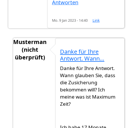
Antworten
Mo. 9 Jan 2023 - 14:40
Link
Musterman
(nicht
Danke für Ihre
überprüft)
Antwort. Wann…
Antwort auf
Hi,Es ist schlechter…
von
M (nicht 
Danke für Ihre Antwort.
Wann glauben Sie, dass
die Zusicherung
bekommen will? Ich
meine was ist Maximum
Zeit?
Ich habe 17 Monate