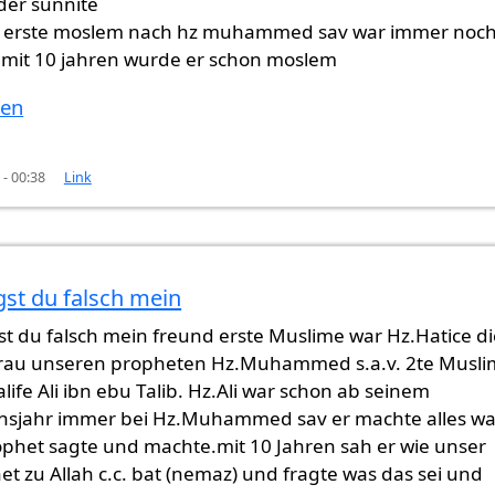
oder sunnite
r erste moslem nach hz muhammed sav war immer noc
 mit 10 jahren wurde er schon moslem
ten
0 - 00:38
Link
gst du falsch mein
 imam ali
von
Gast (nicht überprüft)
st du falsch mein freund erste Muslime war Hz.Hatice di
Frau unseren propheten Hz.Muhammed s.a.v. 2te Musli
life Ali ibn ebu Talib. Hz.Ali war schon ab seinem
nsjahr immer bei Hz.Muhammed sav er machte alles w
ophet sagte und machte.mit 10 Jahren sah er wie unser
t zu Allah c.c. bat (nemaz) und fragte was das sei und