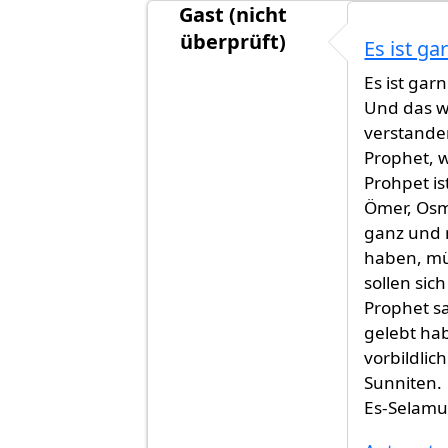
Gast (nicht
überprüft)
Es ist ga
Antwort auf
Wenn ich mir die Ko
Es ist gar
Und das wi
verstanden
Prophet, 
Prohpet is
Ömer, Osma
ganz und 
haben, mü
sollen si
Prophet sa
gelebt hab
vorbildlic
Sunniten.
Es-Selamu