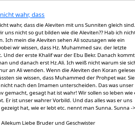
rnicht wahr, dass
mmentare
von
Gast (nicht überprüft)
nicht wahr, dass die Aleviten mit uns Sunniten gleich sind
r uns nicht so gut bilden wie die Aleviten?? Hab ich nich
. Ich mein die Aleviten sehen Ali sozusagen wie ein
wobei wir wissen, dass Hz. Muhammed sav. der letzte
t. Und der erste Khalif war der Ebu Bekr. Danach kommt
n und danach erst Hz.Ali. Ich weiß nicht warum sie sic
nur an Ali wenden. Wenn die Aleviten den Koran gelese
ssten sie wissen, dass Muhammed der Prohpet war. Sie
ch nicht nach den Imamen unterscheiden. Das was unser
v gemacht, gesagt hat ist wahr! Wir sollen so leben wie 
t. Er ist unser wahrer Vorbild. Und das alles was er uns
h gezeigt hat, wie er lebt etc. nennt man Sunna. Sunna -
 Ailekum Liebe Bruder und Geschwister