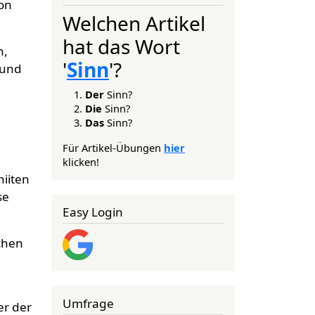
on
Welchen Artikel
hat das Wort
n,
'
Sinn
'?
 und
Der
Sinn?
Die
Sinn?
Das
Sinn?
Für Artikel-Übungen
hier
klicken!
hiiten
se
Easy Login
schen
Umfrage