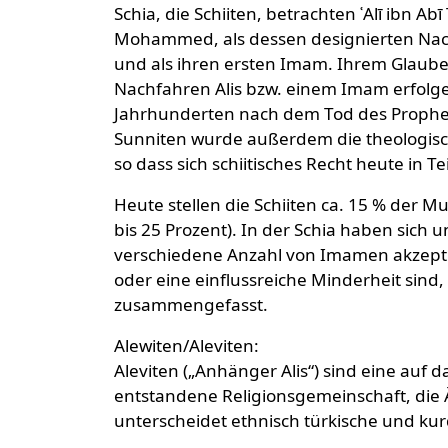
Schia, die Schiiten, betrachten ʿAlī ibn 
Mohammed, als dessen designierten Nachfol
und als ihren ersten Imam. Ihrem Glaub
Nachfahren Alis bzw. einem Imam erfolgen, 
Jahrhunderten nach dem Tod des Prophe
Sunniten wurde außerdem die theologisch
so dass sich schiitisches Recht heute in 
Heute stellen die Schiiten ca. 15 % der Mu
bis 25 Prozent). In der Schia haben sich 
verschiedene Anzahl von Imamen akzeptier
oder eine einflussreiche Minderheit sin
zusammengefasst.
Alewiten/Aleviten:
Aleviten („Anhänger Alis“) sind eine auf 
entstandene Religionsgemeinschaft, die Ä
unterscheidet ethnisch türkische und kur