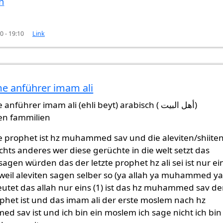
n
0 - 19:10
Link
e anführer imam ali
 dass
von
Gast (nicht überprüft)
führer imam ali (ehli beyt) arabisch ( أهل البيت)
en fammilien
te prophet ist hz muhammed sav und die aleviten/shiite
chts anderes wer diese gerüchte in die welt setzt das
sagen würden das der letzte prophet hz ali sei ist nur ei
weil aleviten sagen selber so (ya allah ya muhammed ya 
utet das allah nur eins (1) ist das hz muhammed sav de
ophet ist und das imam ali der erste moslem nach hz
 sav ist und ich bin ein moslem ich sage nicht ich bin