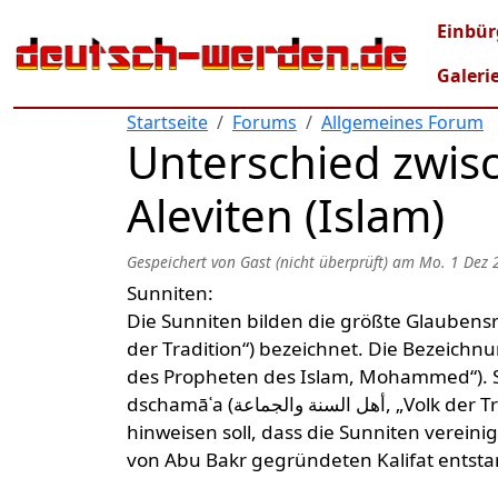
Direkt zum Inhalt
Mai
Einbür
Galeri
Startseite
Forums
Allgemeines Forum
Unterschied zwisc
Aleviten (Islam)
Gespeichert von
Gast (nicht überprüft)
am
Mo. 1 Dez 
Sunniten:
Die Sunniten bilden die größte Glaubensrichtung 
der Tradition“) bezeichnet. Die Bezeichnung Sunni
des Propheten des Islam, Mohammed“). S
dschamāʿa (أهل السنة والجماعة‎, „Volk der Tradition und der Einheit der Muslime“) bezeichnet, was darauf
hinweisen soll, dass die Sunniten vereinig
von Abu Bakr gegründeten Kalifat entst