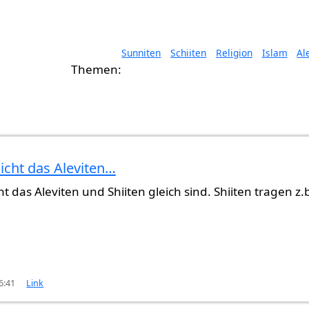
Sunniten
Schiiten
Religion
Islam
Al
icht das Aleviten…
t das Aleviten und Shiiten gleich sind. Shiiten tragen z.
6:41
Link