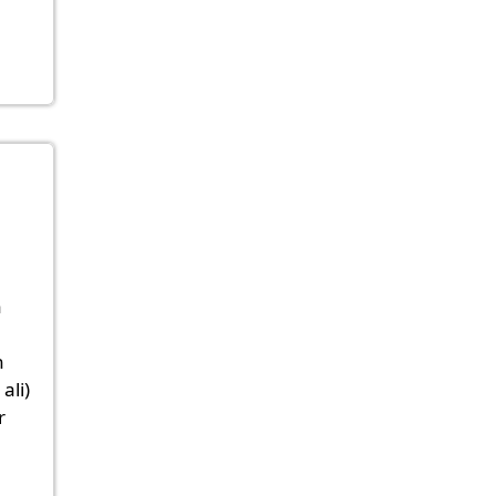
n
n
ali)
r