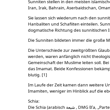
Sunniten stellen in den meisten islamis
Iran, Irak, Bahrain, Aserbaidschan, Oma
Sie lassen sich wiederum nach den sunnit
Hanbaliten und Schafiiten einteilen. Sun
dogmatische Richtung des sunnitischen I
Die Sunniten bildeten immer die große 
Die Unterschiede zur zweitgrößten Glaub
werden, waren anfänglich nicht theologi
Gemeinschaft der Muslime leiten soll. Bei 
das Imamat. Beide Konfessionen bekämpfe
blutig. [1]
Im Laufe der Zeit kamen dann weitere Unt
Imamiten, weniger im Hinblick auf die eben
Schia:
Die Schia (arabisch شيعة ‎, DMG šīʿa, „Partei“) ist die zweitgrößte Konfession des Islam. Die Anhänger der