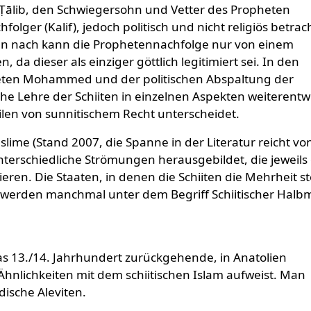
Abī Ṭālib, den Schwiegersohn und Vetter des Propheten
ger (Kalif), jedoch politisch und nicht religiös betrach
en nach kann die Prophetennachfolge nur von einem
da dieser als einziger göttlich legitimiert sei. In den
ten Mohammed und der politischen Abspaltung der
e Lehre der Schiiten in einzelnen Aspekten weiterentwi
Teilen von sunnitischem Recht unterscheidet.
slime (Stand 2007, die Spanne in der Literatur reicht vo
unterschiedliche Strömungen herausgebildet, die jeweils
en. Die Staaten, in denen die Schiiten die Mehrheit st
d, werden manchmal unter dem Begriff Schiitischer Hal
das 13./14. Jahrhundert zurückgehende, in Anatolien
hnlichkeiten mit dem schiitischen Islam aufweist. Man
dische Aleviten.