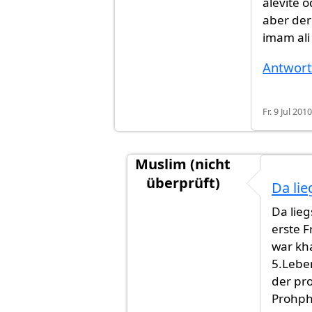
alevite 
aber de
imam ali
Antwor
Fr. 9 Jul 201
Muslim (nicht
überprüft)
Da lie
Antwort auf
12imame anführer
Da lieg
erste 
war kha
5.Lebe
der pr
Prohphe