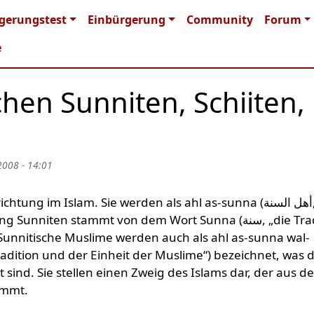
n navigation
gerungstest
Einbürgerung
Community
Forum
e
hen Sunniten, Schiiten,
2008 - 14:01
im Islam. Sie werden als ahl as-sunna (أهل السنة‎, „Volk
ten stammt von dem Wort Sunna (سنة‎, „die Tradition
unnitische Muslime werden auch als ahl as-sunna wal-
t sind. Sie stellen einen Zweig des Islams dar, der aus 
ammt.