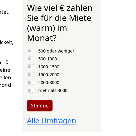
Wie viel € zahlen
tet,
Sie für die Miete
(warm) im
Monat?
ckelt,
Auswahlmöglichkeiten
500 oder weniger
500-1000
n 10
1000-1500
 eine
1500-2000
ellen
2000-3000
bmond
mehr als 3000
Stimme
Alle Umfragen