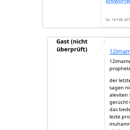
Antworte
So. 14 Feb 201
Gast (nicht
überprüft)
12imam
Antwort auf
Es ist garnicht wahr,
12imame an
prophet
der letz
sagen ni
aleviten 
gerücht 
das bede
lezte pr
muhammed