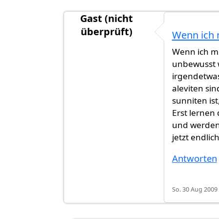
Gast (nicht
überprüft)
Wenn ich 
Antwort auf
Es stimmt nicht das Ale
Wenn ich mi
unbewusst w
irgendetwas
aleviten sin
sunniten ist
Erst lernen
und werden 
jetzt endlic
Antworten
So. 30 Aug 2009 