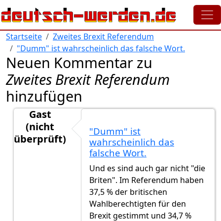
Direkt zum Inhalt
Startseite
Zweites Brexit Referendum
"Dumm" ist wahrscheinlich das falsche Wort.
Neuen Kommentar zu
Zweites Brexit Referendum
hinzufügen
Gast
(nicht
"Dumm" ist
überprüft)
wahrscheinlich das
Antwort auf
Direkte Frage
von
Gast (nicht überprüft)
falsche Wort.
Und es sind auch gar nicht "die
Briten". Im Referendum haben
37,5 % der britischen
Wahlberechtigten für den
Brexit gestimmt und 34,7 %