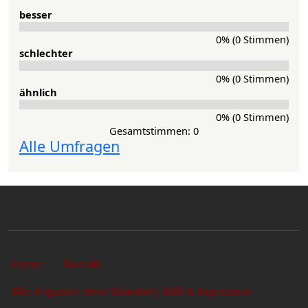
besser
0% (0 Stimmen)
schlechter
0% (0 Stimmen)
ähnlich
0% (0 Stimmen)
Gesamtstimmen: 0
Alle Umfragen
Sekundärlinks
Home
Kontakt
Alle Angaben ohne Gewähr! | AGB & Impressum