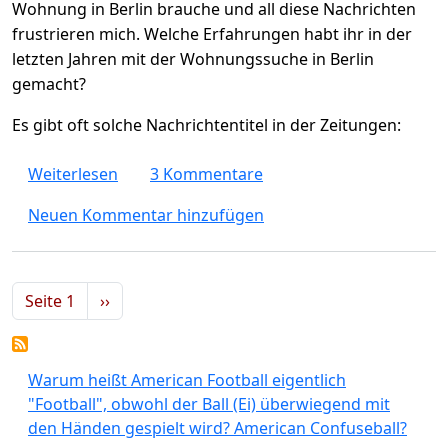
Wohnung in Berlin brauche und all diese Nachrichten
frustrieren mich. Welche Erfahrungen habt ihr in der
letzten Jahren mit der Wohnungssuche in Berlin
gemacht?
Es gibt oft solche Nachrichtentitel in der Zeitungen:
über Ist eine Wohnung finden in Berlin wirk
Weiterlesen
3 Kommentare
Neuen Kommentar hinzufügen
Seitennummerierung
Nächste Seite
Seite 1
››
Warum heißt American Football eigentlich
"Football", obwohl der Ball (Ei) überwiegend mit
den Händen gespielt wird? American Confuseball?