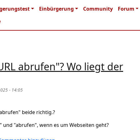
n navigation
gerungstest
Einbürgerung
Community
Forum
e
URL abrufen"? Wo liegt der
2025 - 14:05
brufen" beide richtig.?
n" und "abrufen", wenn es um Webseiten geht?