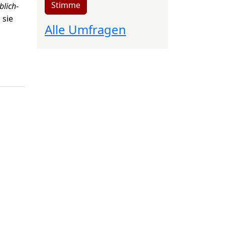
Stimme
blich
-
 sie
Alle Umfragen