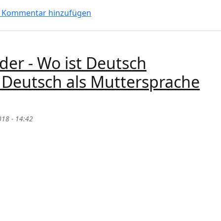
oder wer ist typisch deutsche/r/s Mann/Frau/Kind für dich?
 Kommentar hinzufügen
er - Wo ist Deutsch
 Deutsch als Muttersprache
2018 - 14:42