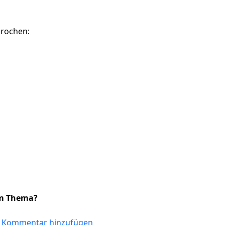
prochen:
um Thema?
 - Wo ist Deutsch Amtssprache, wo wird Deutsch als Mutt
 Kommentar hinzufügen