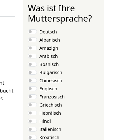
ter / Sätze aus?
Was ist Ihre
Muttersprache?
Auswahlmöglichkeiten
Deutsch
Albanisch
Amazigh
Arabisch
Bosnisch
Bulgarisch
Chinesisch
ht
Englisch
ebucht
Französisch
ls
Griechisch
Hebräisch
Hindi
Italienisch
Kroatisch