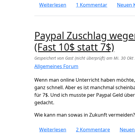
über Plattdeutsch - Hochdeuts
Weiterlesen
1 Kommentar
Neuen 
Paypal Zuschlag wegen
(Fast 10$ statt 7$)
Gespeichert von
Gast (nicht überprüft)
am
Mi. 30 Okt
Allgemeines Forum
Wenn man online Unterricht haben möchte, o
ganz schnell. Aber es ist manchmal scheinba
für 7$. Und ich musste per Paypal Geld über
gedacht.
Wie kann man sowas in Zukunft vermeiden? 
über Paypal Zuschlag wegen De
Weiterlesen
2 Kommentare
Neuen