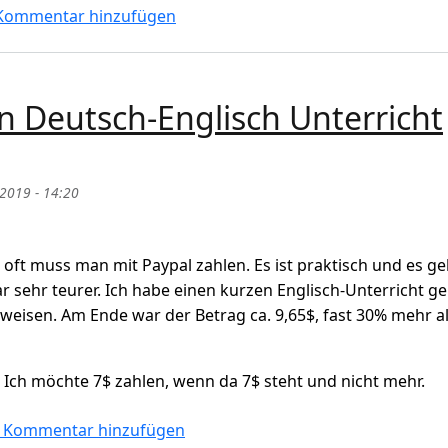
ch - Deutsch : Wo liegt der Unterschied? Wie sehen die Wör
Kommentar hinzufügen
 Deutsch-Englisch Unterricht
 2019 - 14:20
ft muss man mit Paypal zahlen. Es ist praktisch und es ge
r sehr teurer. Ich habe einen kurzen Englisch-Unterricht g
weisen. Am Ende war der Betrag ca. 9,65$, fast 30% mehr a
Ich möchte 7$ zahlen, wenn da 7$ steht und nicht mehr.
utsch-Englisch Unterricht (Fast 10$ statt 7$)
 Kommentar hinzufügen