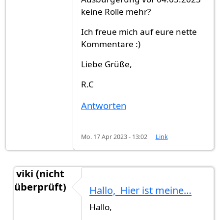
keine Rolle mehr?
Ich freue mich auf eure nette
Kommentare :)
Liebe Grüße,
R.C
Antworten
Mo. 17 Apr 2023 - 13:02
Link
viki (nicht
überprüft)
Hallo, Hier ist meine…
Antwort auf
Hallo zusammen,ich hatte…
von
R.C
Hallo,