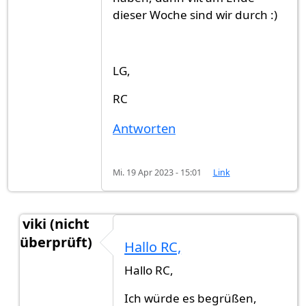
dieser Woche sind wir durch :)
LG,
RC
Antworten
Mi. 19 Apr 2023 - 15:01
Link
viki (nicht
überprüft)
Hallo RC,
Antwort auf
Hallo Viki, ich gehe davon…
von
R.C 
Hallo RC,
Ich würde es begrüßen,