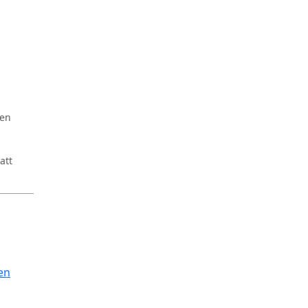
ren
att
en