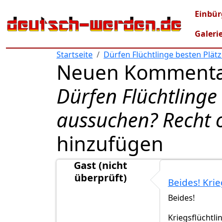
Direkt zum Inhalt
Mai
Einbür
Galeri
Startseite
Dürfen Flüchtlinge besten Plät
Neuen Kommenta
Dürfen Flüchtlinge
aussuchen? Recht o
hinzufügen
Gast (nicht
überprüft)
Beides! Krie
Beides!
Kriegsflüchtli