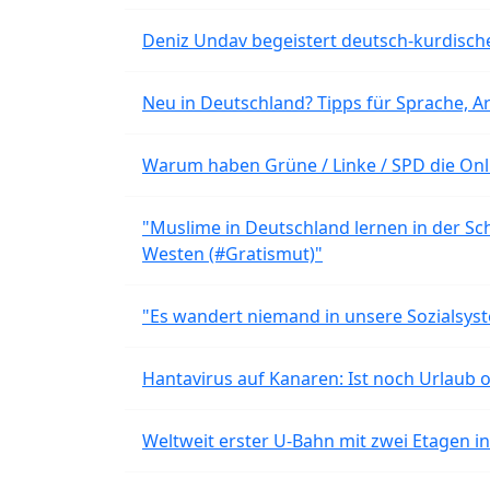
Deniz Undav begeistert deutsch-kurdische
Neu in Deutschland? Tipps für Sprache, Ar
Warum haben Grüne / Linke / SPD die Onli
"Muslime in Deutschland lernen in der Sch
Westen (#Gratismut)"
"Es wandert niemand in unsere Sozialsyst
Hantavirus auf Kanaren: Ist noch Urlaub 
Weltweit erster U-Bahn mit zwei Etagen i