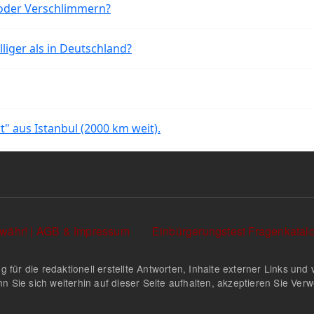
oder Verschlimmern?
liger als in Deutschland?
rt" aus Istanbul (2000 km weit).
währ! | AGB & Impressum
Einbürgerungstest Fragenkata
g für die redaktionell erstellte Antworten, Inhalte externer Links u
n Sie sich weiterhin auf dieser Seite aufhalten, akzeptieren Sie Ve