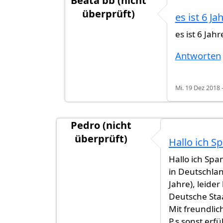
Beata bb (nicht
überprüft)
es ist 6 Ja
Antwort auf
Hallo, Ich wohne seit 4 J
es ist 6 Jah
Antworten
Mi. 19 Dez 2018 
Pedro (nicht
überprüft)
Hallo ich S
Hallo ich Spa
in Deutschla
Jahre), leide
Deutsche Sta
Mit freundli
P.s sonst erfü