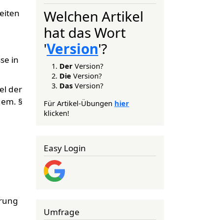
Welchen Artikel
eiten
hat das Wort
'
Version
'?
se in
Der
Version?
Die
Version?
Das
Version?
el der
gem. §
Für Artikel-Übungen
hier
klicken!
Easy Login
erung
Umfrage