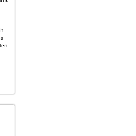
ch
ss
len