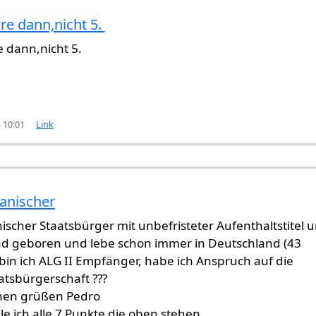
hre dann,nicht 5.
ahre
von
Ebrahim (nicht überprüft)
re dann,nicht 5.
- 10:01
Link
panischer
nischer Staatsbürger mit unbefristeter Aufenthaltstitel 
nd geboren und lebe schon immer in Deutschland (43
r bin ich ALG II Empfänger, habe ich Anspruch auf die
atsbürgerschaft ???
chen grüßen Pedro
lle ich alle 7 Punkte die oben stehen