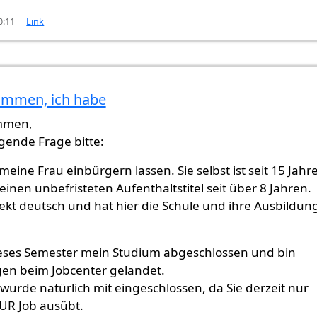
0:11
Link
ammen, ich habe
st
von
noran (nicht überprüft)
mmen,
lgende Frage bitte:
eine Frau einbürgern lassen. Sie selbst ist seit 15 Jahr
t einen unbefristeten Aufenthaltstitel seit über 8 Jahren.
fekt deutsch und hat hier die Schule und ihre Ausbildun
eses Semester mein Studium abgeschlossen und bin
en beim Jobcenter gelandet.
wurde natürlich mit eingeschlossen, da Sie derzeit nur
UR Job ausübt.