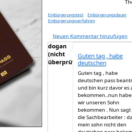
Einbürgerungstest
Einbürgerungsdauer
Einbürgerungsverfahren
Neuen Kommentar hinzufügen
dogan
(nicht
Guten tag , habe
überprüft)
deutschen
Guten tag , habe
deutschen pass beant
und bin kurz davor es 
bekommen..nun habe
wir unseren Sohn
bekommen . Nun sagt 
die Sachbearbeiter : d
mein sohn nicht den
deutschen pass beko