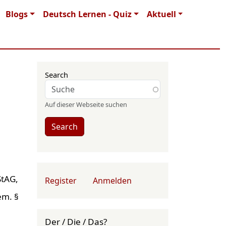
Blogs
Deutsch Lernen - Quiz
Aktuell
Search
Auf dieser Webseite suchen
Search
User account menu
StAG,
Register
Anmelden
em. §
Der / Die / Das?