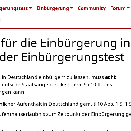
n navigation
gerungstest
Einbürgerung
Community
Forum
e
für die Einbürgerung in
der Einbürgerungstest
ich in Deutschland einbürgern zu lassen, muss
acht
 deutsche Staatsangehörigkeit gem. §§ 10 ff. des
angen kann:
licher Aufenthalt in Deutschland gem. § 10 Abs. 1 S. 1 
Aufenthaltserlaubnis zum Zeitpunkt der Einbürgerung g