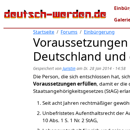
Direkt zum Inhalt
Mai
Einbür
Galeri
Startseite
Forums
Einbürgerung
Voraussetzungen 
Deutschland und 
Gespeichert von
Juristin
am
Di. 28 Jan 2014 - 14:58
Die Person, die sich entschlossen hat, s
Voraussetzungen erfüllen
, damit er die
Staatsangehörigkeitsgesetzes (StAG) erl
Seit acht Jahren rechtmäßiger gewöhn
Unbefristetes Aufenthaltsrecht der 
10 Abs. 1 S. 1 Nr. 2 StAG,