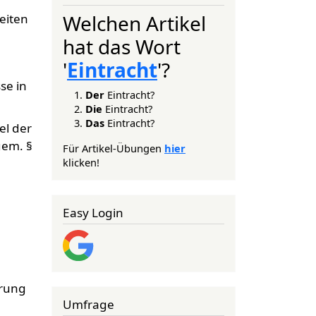
Welchen Artikel
eiten
hat das Wort
'
Eintracht
'?
se in
Der
Eintracht?
Die
Eintracht?
Das
Eintracht?
el der
gem. §
Für Artikel-Übungen
hier
klicken!
Easy Login
erung
Umfrage