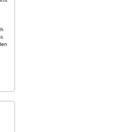
ch
ss
len