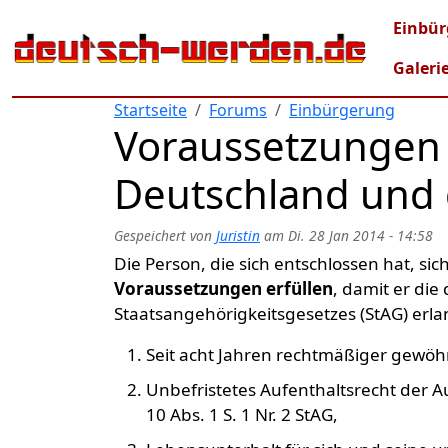
Direkt zum Inhalt
Mai
Einbür
Galeri
Startseite
Forums
Einbürgerung
Voraussetzungen 
Deutschland und 
Gespeichert von
Juristin
am
Di. 28 Jan 2014 - 14:58
Die Person, die sich entschlossen hat, s
Voraussetzungen erfüllen
, damit er die
Staatsangehörigkeitsgesetzes (StAG) erl
Seit acht Jahren rechtmäßiger gewöhn
Unbefristetes Aufenthaltsrecht der 
10 Abs. 1 S. 1 Nr. 2 StAG,