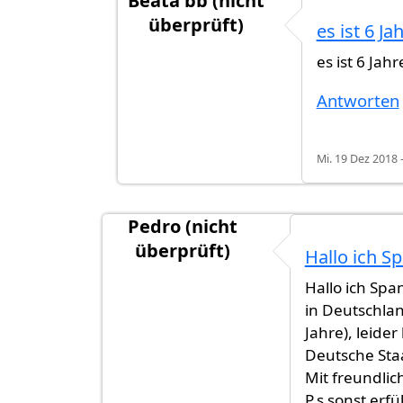
Beata bb (nicht
überprüft)
es ist 6 Ja
Antwort auf
Hallo, Ich wohne seit 4 J
es ist 6 Jah
Antworten
Mi. 19 Dez 2018 
Pedro (nicht
überprüft)
Hallo ich S
Hallo ich Spa
in Deutschla
Jahre), leide
Deutsche Sta
Mit freundli
P.s sonst erfü