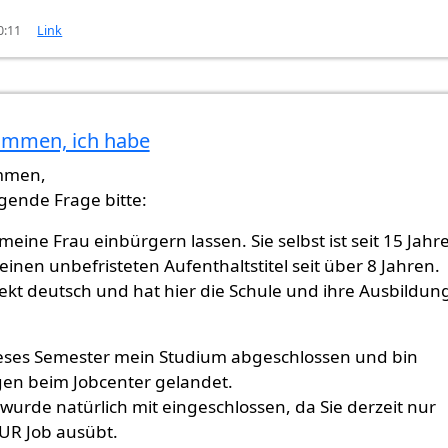
0:11
Link
ammen, ich habe
st
von
noran (nicht überprüft)
mmen,
lgende Frage bitte:
eine Frau einbürgern lassen. Sie selbst ist seit 15 Jahr
t einen unbefristeten Aufenthaltstitel seit über 8 Jahren.
fekt deutsch und hat hier die Schule und ihre Ausbildun
eses Semester mein Studium abgeschlossen und bin
en beim Jobcenter gelandet.
wurde natürlich mit eingeschlossen, da Sie derzeit nur
UR Job ausübt.