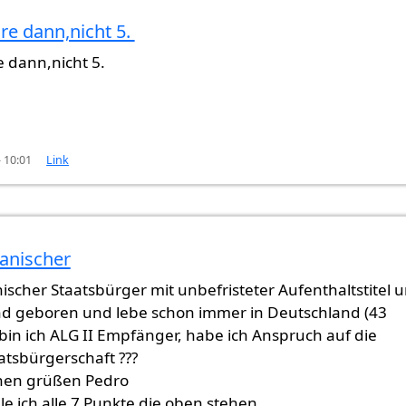
hre dann,nicht 5.
ahre
von
Ebrahim (nicht überprüft)
re dann,nicht 5.
- 10:01
Link
panischer
nischer Staatsbürger mit unbefristeter Aufenthaltstitel 
nd geboren und lebe schon immer in Deutschland (43
r bin ich ALG II Empfänger, habe ich Anspruch auf die
atsbürgerschaft ???
chen grüßen Pedro
lle ich alle 7 Punkte die oben stehen