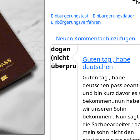
Einbürgerungstest
Einbürgerungsdauer
Einbürgerungsverfahren
Neuen Kommentar hinzufügen
dogan
(nicht
Guten tag , habe
überprüft)
deutschen
Guten tag , habe
deutschen pass beant
und bin kurz davor es 
bekommen..nun habe
wir unseren Sohn
bekommen . Nun sagt 
die Sachbearbeiter : d
mein sohn nicht den
deutschen pass beko