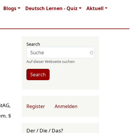
Blogs
Deutsch Lernen - Quiz
Aktuell
Search
Auf dieser Webseite suchen
Search
User account menu
StAG,
Register
Anmelden
em. §
Der / Die / Das?