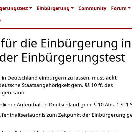
n navigation
gerungstest
Einbürgerung
Community
Forum
e
für die Einbürgerung in
der Einbürgerungstest
ich in Deutschland einbürgern zu lassen, muss
acht
 deutsche Staatsangehörigkeit gem. §§ 10 ff. des
angen kann:
licher Aufenthalt in Deutschland gem. § 10 Abs. 1 S. 1 
Aufenthaltserlaubnis zum Zeitpunkt der Einbürgerung g