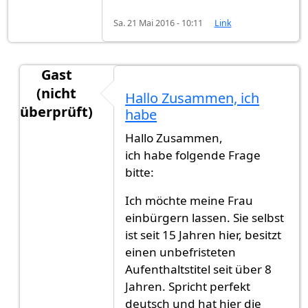
Sa. 21 Mai 2016 - 10:11
Link
Gast
(nicht
Hallo Zusammen, ich
überprüft)
habe
Antwort auf
Guten Tag meine Frage ist
von
noran
Hallo Zusammen,
ich habe folgende Frage
bitte:
Ich möchte meine Frau
einbürgern lassen. Sie selbst
ist seit 15 Jahren hier, besitzt
einen unbefristeten
Aufenthaltstitel seit über 8
Jahren. Spricht perfekt
deutsch und hat hier die