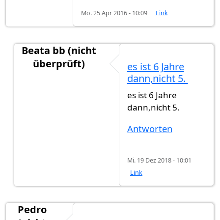
Mo. 25 Apr 2016 - 10:09
Link
Beata bb (nicht
überprüft)
es ist 6 Jahre
Antwort auf
Hallo, Ich wohne seit 4 Jahre
von
Ebr
dann,nicht 5.
es ist 6 Jahre
dann,nicht 5.
Antworten
Mi. 19 Dez 2018 - 10:01
Link
Pedro