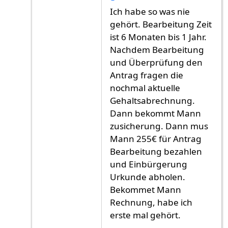
Antwort auf
Ich habe meine Antrag am Juni
v
Ich habe so was nie
gehört. Bearbeitung Zeit
ist 6 Monaten bis 1 Jahr.
Nachdem Bearbeitung
und Überprüfung den
Antrag fragen die
nochmal aktuelle
Gehaltsabrechnung.
Dann bekommt Mann
zusicherung. Dann mus
Mann 255€ für Antrag
Bearbeitung bezahlen
und Einbürgerung
Urkunde abholen.
Bekommet Mann
Rechnung, habe ich
erste mal gehört.