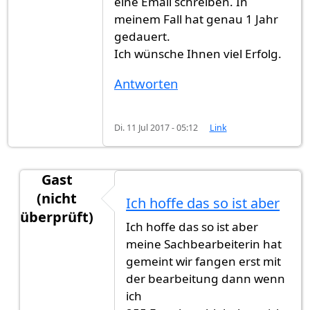
eine Email schreiben. In
meinem Fall hat genau 1 Jahr
gedauert.
Ich wünsche Ihnen viel Erfolg.
Antworten
Di. 11 Jul 2017 - 05:12
Link
Gast
(nicht
Ich hoffe das so ist aber
überprüft)
Ich hoffe das so ist aber
Antwort auf
Es dauert zwischen 6 Monaten
von
G
meine Sachbearbeiterin hat
gemeint wir fangen erst mit
der bearbeitung dann wenn
ich