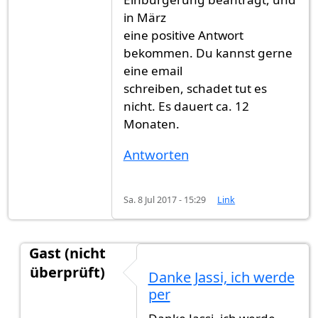
in März
eine positive Antwort
bekommen. Du kannst gerne
eine email
schreiben, schadet tut es
nicht. Es dauert ca. 12
Monaten.
Antworten
Sa. 8 Jul 2017 - 15:29
Link
Gast (nicht
überprüft)
Danke Jassi, ich werde
Antwort auf
Ich habe im April 2016
von
Gast (nic
per