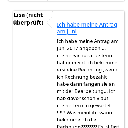
Lisa (nicht
überprüft)
Ich habe meine Antrag
Antwort auf
9-12 Monate. München ist
von
Gas
am Juni
Ich habe meine Antrag am
Juni 2017 angeben ...
meine Sachbearbeiterin
hat gemeint ich bekomme
erst eine Rechnung ,wenn
ich Rechnung bezahlt
habe dann fangen sie an
mit der Bearbeitung... ich
hab davor schon 8 auf
meine Termin gewartet
!!!!!! Was meint ihr wann
bekomme ich die
Rechnung???????? Es ist fast