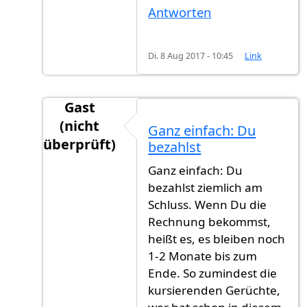
Antworten
Di. 8 Aug 2017 - 10:45
Link
Gast
(nicht
Ganz einfach: Du
überprüft)
bezahlst
Antwort auf
Ich habe meine Antrag am Juni
v
Ganz einfach: Du
bezahlst ziemlich am
Schluss. Wenn Du die
Rechnung bekommst,
heißt es, es bleiben noch
1-2 Monate bis zum
Ende. So zumindest die
kursierenden Gerüchte,