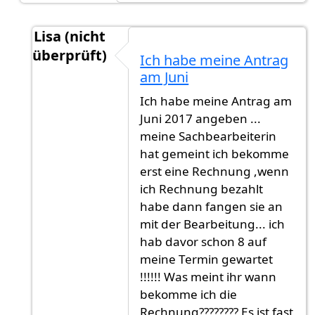
Lisa (nicht
überprüft)
Ich habe meine Antrag
Antwort auf
9-12 Monate. München ist
von
Gas
am Juni
Ich habe meine Antrag am
Juni 2017 angeben ...
meine Sachbearbeiterin
hat gemeint ich bekomme
erst eine Rechnung ,wenn
ich Rechnung bezahlt
habe dann fangen sie an
mit der Bearbeitung... ich
hab davor schon 8 auf
meine Termin gewartet
!!!!!! Was meint ihr wann
bekomme ich die
Rechnung???????? Es ist fast