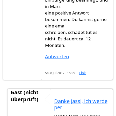
in März
eine positive Antwort
bekommen. Du kannst gerne
eine email
schreiben, schadet tut es
nicht. Es dauert ca. 12
Monaten.
Antworten
Sa. 8 Jul 2017 - 15:29
Link
Gast (nicht
überprüft)
Danke Jassi, ich werde
Antwort auf
Ich habe im April 2016
von
Gast (nic
per