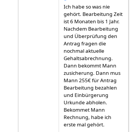
Antwort auf
Ich habe meine Antrag am Juni
v
Ich habe so was nie
gehört. Bearbeitung Zeit
ist 6 Monaten bis 1 Jahr.
Nachdem Bearbeitung
und Überprüfung den
Antrag fragen die
nochmal aktuelle
Gehaltsabrechnung.
Dann bekommt Mann
zusicherung. Dann mus
Mann 255€ für Antrag
Bearbeitung bezahlen
und Einbürgerung
Urkunde abholen.
Bekommet Mann
Rechnung, habe ich
erste mal gehört.