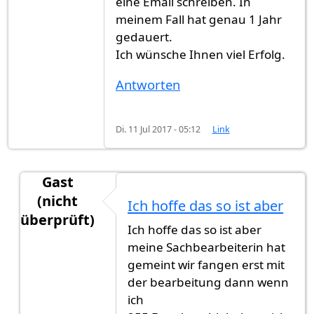
eine Email schreiben. In
meinem Fall hat genau 1 Jahr
gedauert.
Ich wünsche Ihnen viel Erfolg.
Antworten
Di. 11 Jul 2017 - 05:12
Link
Gast
(nicht
Ich hoffe das so ist aber
überprüft)
Ich hoffe das so ist aber
Antwort auf
Es dauert zwischen 6 Monaten
von
G
meine Sachbearbeiterin hat
gemeint wir fangen erst mit
der bearbeitung dann wenn
ich