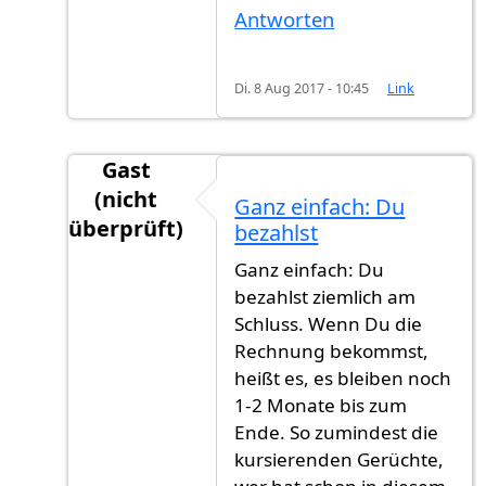
Antworten
Di. 8 Aug 2017 - 10:45
Link
Gast
(nicht
Ganz einfach: Du
überprüft)
bezahlst
Antwort auf
Ich habe meine Antrag am Juni
v
Ganz einfach: Du
bezahlst ziemlich am
Schluss. Wenn Du die
Rechnung bekommst,
heißt es, es bleiben noch
1-2 Monate bis zum
Ende. So zumindest die
kursierenden Gerüchte,