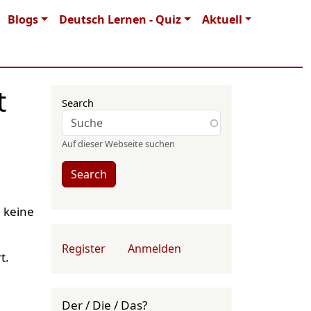
Blogs
Deutsch Lernen - Quiz
Aktuell
t
Search
Auf dieser Webseite suchen
Search
 keine
User account menu
Register
Anmelden
t.
Der / Die / Das?