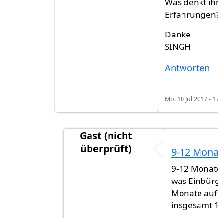
Was denkt ihr
Erfahrungen
Danke
SINGH
Antworten
Mo. 10 Jul 2017 - 1
Gast (nicht
überprüft)
9-12 Mona
Antwort auf
Hallo, Am 12.05.2017 ha
9-12 Monate
was Einbür
Monate auf 
insgesamt 15