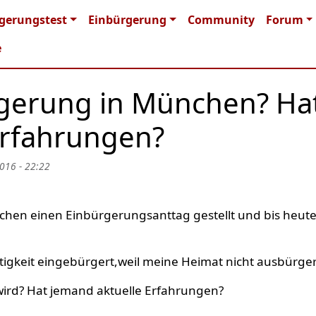
n navigation
gerungstest
Einbürgerung
Community
Forum
e
gerung in München? Ha
Erfahrungen?
016 - 22:22
chen einen Einbürgerungsanttag gestellt und bis heute
gkeit eingebürgert,weil meine Heimat nicht ausbürger
wird? Hat jemand aktuelle Erfahrungen?