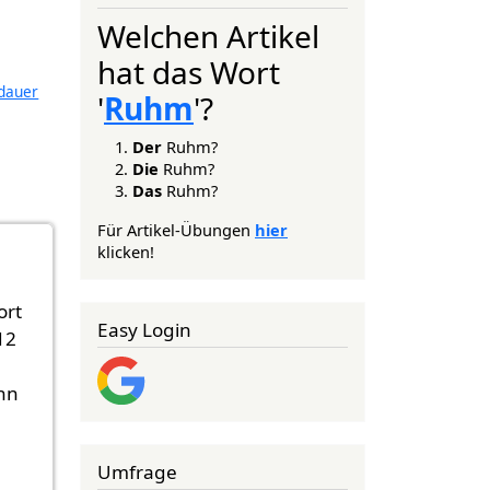
Welchen Artikel
hat das Wort
dauer
'
Ruhm
'?
Der
Ruhm?
Die
Ruhm?
Das
Ruhm?
Für Artikel-Übungen
hier
klicken!
ort
Easy Login
12
nn
Umfrage