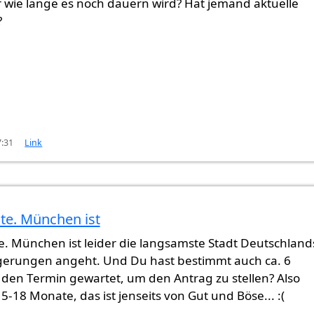
 wie lange es noch dauern wird? Hat jemand aktuelle
?
7:31
Link
te. München ist
be ich
von
SINGH (nicht überprüft)
. München ist leider die langsamste Stadt Deutschland
gerungen angeht. Und Du hast bestimmt auch ca. 6
den Termin gewartet, um den Antrag zu stellen? Also
-18 Monate, das ist jenseits von Gut und Böse... :(