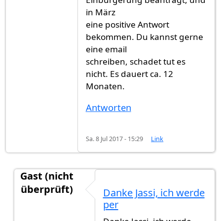
in März
eine positive Antwort
bekommen. Du kannst gerne
eine email
schreiben, schadet tut es
nicht. Es dauert ca. 12
Monaten.
Antworten
Sa. 8 Jul 2017 - 15:29
Link
Gast (nicht
überprüft)
Danke Jassi, ich werde
Antwort auf
Ich habe im April 2016
von
Gast (nic
per