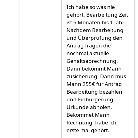
Antwort auf
Ich habe meine Antrag am Juni
v
Ich habe so was nie
gehört. Bearbeitung Zeit
ist 6 Monaten bis 1 Jahr.
Nachdem Bearbeitung
und Überprüfung den
Antrag fragen die
nochmal aktuelle
Gehaltsabrechnung.
Dann bekommt Mann
zusicherung. Dann mus
Mann 255€ für Antrag
Bearbeitung bezahlen
und Einbürgerung
Urkunde abholen.
Bekommet Mann
Rechnung, habe ich
erste mal gehört.