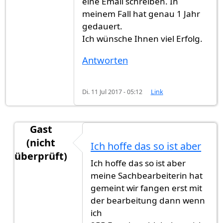
eine Email schreiben. In
meinem Fall hat genau 1 Jahr
gedauert.
Ich wünsche Ihnen viel Erfolg.
Antworten
Di. 11 Jul 2017 - 05:12
Link
Gast
(nicht
Ich hoffe das so ist aber
überprüft)
Ich hoffe das so ist aber
Antwort auf
Es dauert zwischen 6 Monaten
von
G
meine Sachbearbeiterin hat
gemeint wir fangen erst mit
der bearbeitung dann wenn
ich