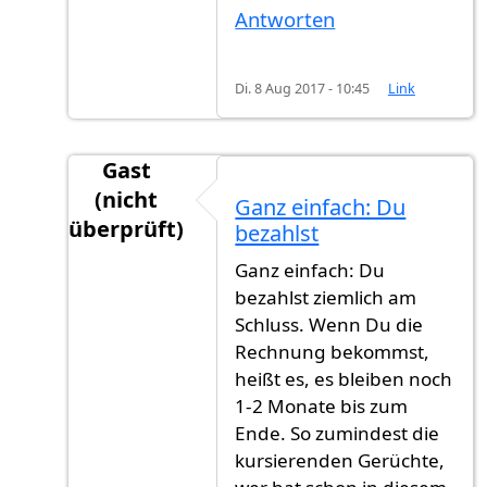
Antworten
Di. 8 Aug 2017 - 10:45
Link
Gast
(nicht
Ganz einfach: Du
überprüft)
bezahlst
Antwort auf
Ich habe meine Antrag am Juni
v
Ganz einfach: Du
bezahlst ziemlich am
Schluss. Wenn Du die
Rechnung bekommst,
heißt es, es bleiben noch
1-2 Monate bis zum
Ende. So zumindest die
kursierenden Gerüchte,