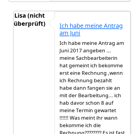
Lisa (nicht
überprüft)
Ich habe meine Antrag
Antwort auf
9-12 Monate. München ist
von
Gas
am Juni
Ich habe meine Antrag am
Juni 2017 angeben ...
meine Sachbearbeiterin
hat gemeint ich bekomme
erst eine Rechnung ,wenn
ich Rechnung bezahlt
habe dann fangen sie an
mit der Bearbeitung... ich
hab davor schon 8 auf
meine Termin gewartet
!!!!!! Was meint ihr wann
bekomme ich die
Rechnung???????? Es ist fast