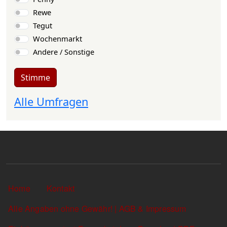
Rewe
Tegut
Wochenmarkt
Andere / Sonstige
Stimme
Alle Umfragen
Sekundärlinks
Home
Kontakt
Alle Angaben ohne Gewähr! | AGB & Impressum