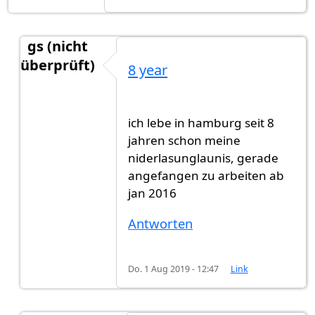
gs (nicht
überprüft)
8 year
Antwort auf
Ich bin mir nicht sicher, ob…
von
Gas
ich lebe in hamburg seit 8
jahren schon meine
niderlasunglaunis, gerade
angefangen zu arbeiten ab
jan 2016
Antworten
Do. 1 Aug 2019 - 12:47
Link