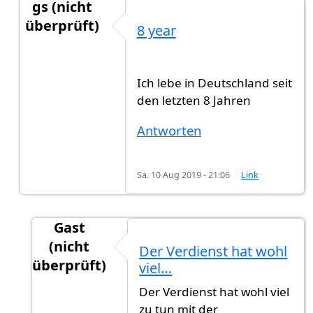
gs (nicht
überprüft)
8 year
Antwort auf
Ich bin mir nicht sicher, ob…
von
Gas
Ich lebe in Deutschland seit
den letzten 8 Jahren
Antworten
Sa. 10 Aug 2019 - 21:06
Link
Gast
(nicht
Der Verdienst hat wohl
überprüft)
viel…
Antwort auf
8 year
von
gs (nicht überprüft)
Der Verdienst hat wohl viel
zu tun mit der