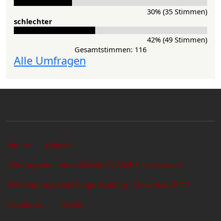
30% (35 Stimmen)
schlechter
42% (49 Stimmen)
Gesamtstimmen: 116
Alle Umfragen
Sekundärlinks
Home
Kontakt
Alle Angaben ohne Gewähr! | AGB & Impressum
Einbürgerungstest Fragenkatalog - Download PDF
Facebook
Twitter