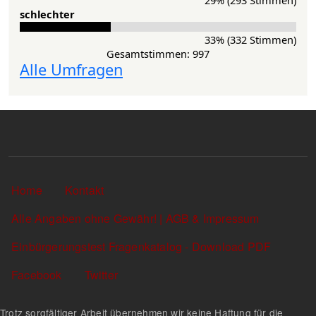
schlechter
33% (332 Stimmen)
Gesamtstimmen: 997
Alle Umfragen
Sekundärlinks
Home
Kontakt
Alle Angaben ohne Gewähr! | AGB & Impressum
Einbürgerungstest Fragenkatalog - Download PDF
Facebook
Twitter
Trotz sorgfältiger Arbeit übernehmen wir keine Haftung für die