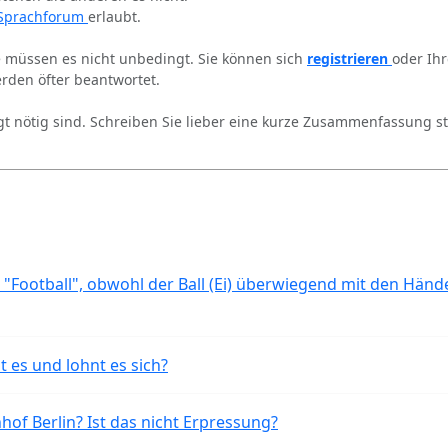
Sprachforum
erlaubt.
ie müssen es nicht unbedingt. Sie können sich
registrieren
oder Ih
rden öfter beantwortet.
gt nötig sind. Schreiben Sie lieber eine kurze Zusammenfassung st
 "Football", obwohl der Ball (Ei) überwiegend mit den Händ
t es und lohnt es sich?
of Berlin? Ist das nicht Erpressung?