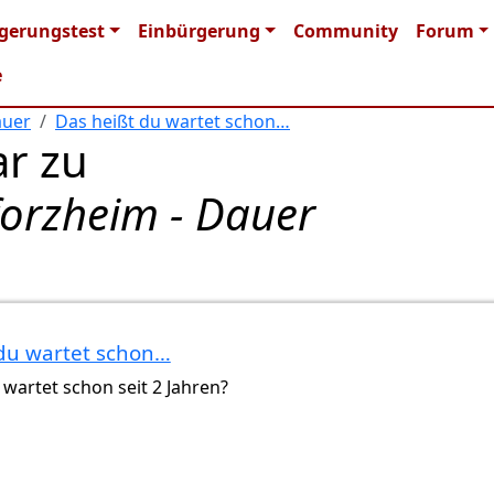
n navigation
gerungstest
Einbürgerung
Community
Forum
e
auer
Das heißt du wartet schon…
r zu
forzheim - Dauer
du wartet schon…
rt…
von
FB (nicht überprüft)
 wartet schon seit 2 Jahren?