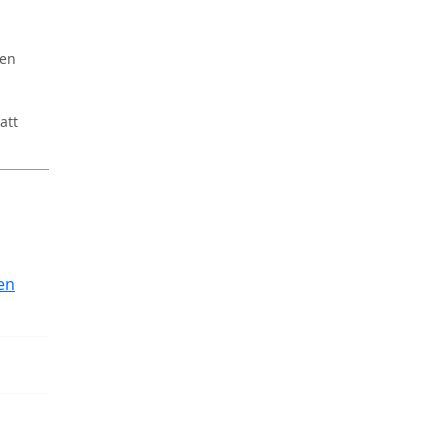
ren
att
en