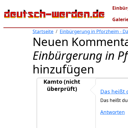
Direkt zum Inhalt
Mai
Einbür
Galeri
Startseite
Einbürgerung in Pforzheim - D
Neuen Kommenta
Einbürgerung in P
hinzufügen
Kamto (nicht
überprüft)
Das heißt 
Antwort auf
Ich habe noch nichts gehö
Das heißt du
Antworten