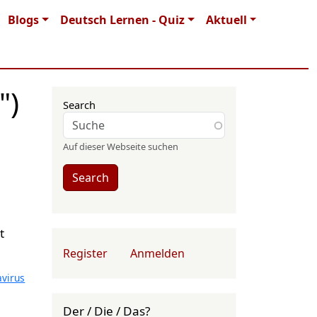
Blogs
Deutsch Lernen - Quiz
Aktuell
")
Search
Auf dieser Webseite suchen
Search
t
User account menu
Register
Anmelden
virus
Der / Die / Das?