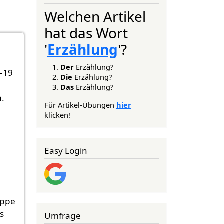
Welchen Artikel
hat das Wort
'
Erzählung
'?
Der
Erzählung?
D-19
Die
Erzählung?
Das
Erzählung?
h.
Für Artikel-Übungen
hier
klicken!
Easy Login
ippe
s
Umfrage