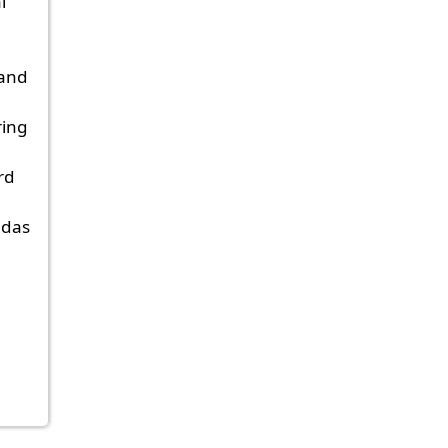
l
land
ring
rd
 das