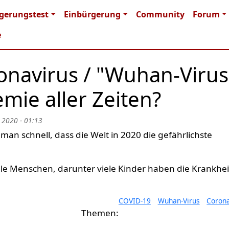
n navigation
gerungstest
Einbürgerung
Community
Forum
e
onavirus / "Wuhan-Virus
mie aller Zeiten?
 2020 - 01:13
n schnell, dass die Welt in 2020 die gefährlichste
iele Menschen, darunter viele Kinder haben die Krankhei
COVID-19
Wuhan-Virus
Corona