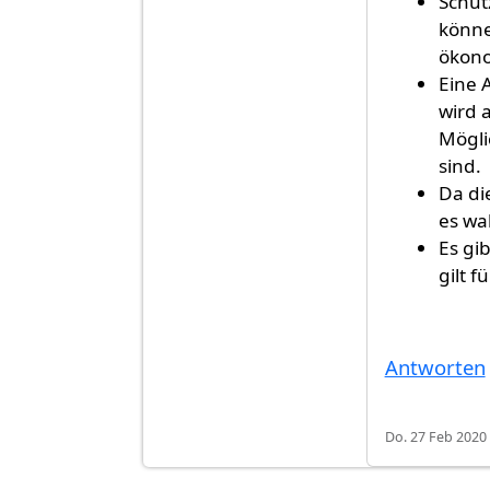
Schut
könne
ökono
Eine 
wird 
Mögli
sind.
Da di
es wa
Es gi
gilt 
Antworten
Do. 27 Feb 2020 