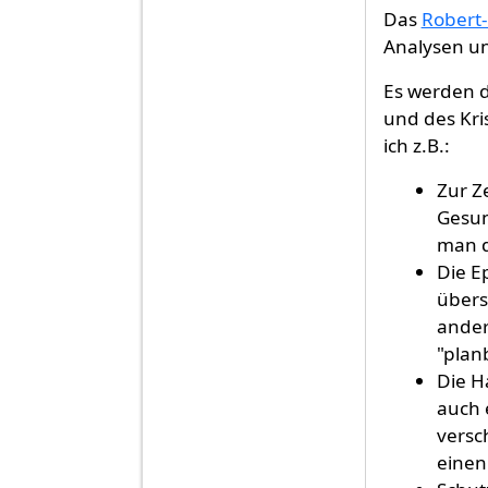
Antwort auf
Ist Deutschland gut vorb
Das
Robert-
Analysen u
Es werden d
und des Kr
ich z.B.:
Zur Z
Gesun
man d
Die E
übers
ander
"plan
Die H
auch 
versc
einen