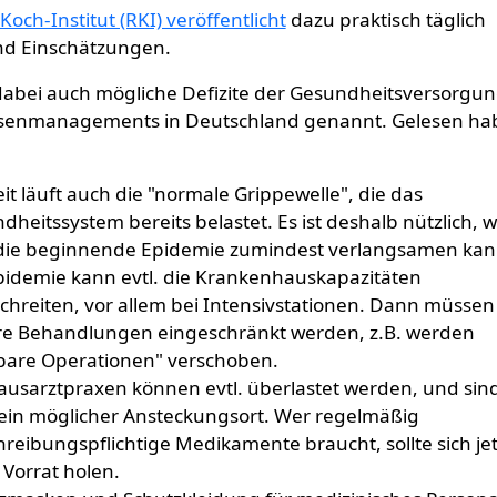
ereitet?
von
Gast (nicht überprüft)
Koch-Institut (RKI) veröffentlicht
dazu praktisch täglich
nd Einschätzungen.
abei auch mögliche Defizite der Gesundheitsversorgu
isenmanagements in Deutschland genannt. Gelesen ha
eit läuft auch die "normale Grippewelle", die das
dheitssystem bereits belastet. Es ist deshalb nützlich, 
ie beginnende Epidemie zumindest verlangsamen kan
pidemie kann evtl. die Krankenhauskapazitäten
chreiten, vor allem bei Intensivstationen. Dann müssen
e Behandlungen eingeschränkt werden, z.B. werden
bare Operationen" verschoben.
ausarztpraxen können evtl. überlastet werden, und sin
ein möglicher Ansteckungsort. Wer regelmäßig
hreibungspflichtige Medikamente braucht, sollte sich jet
 Vorrat holen.