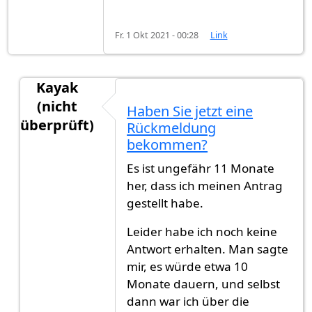
Fr. 1 Okt 2021 - 00:28
Link
Kayak
(nicht
Haben Sie jetzt eine
überprüft)
Rückmeldung
Antwort auf
Ich warte schon seit 10…
von
Gast (
bekommen?
Es ist ungefähr 11 Monate
her, dass ich meinen Antrag
gestellt habe.
Leider habe ich noch keine
Antwort erhalten. Man sagte
mir, es würde etwa 10
Monate dauern, und selbst
dann war ich über die