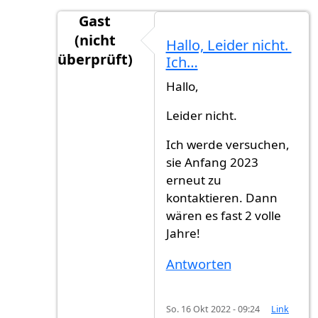
Gast
(nicht
Hallo, Leider nicht.
überprüft)
Ich…
Antwort auf
Hallo, haben Sie eine…
von
FB 
Hallo,
Leider nicht.
Ich werde versuchen,
sie Anfang 2023
erneut zu
kontaktieren. Dann
wären es fast 2 volle
Jahre!
Antworten
So. 16 Okt 2022 - 09:24
Link