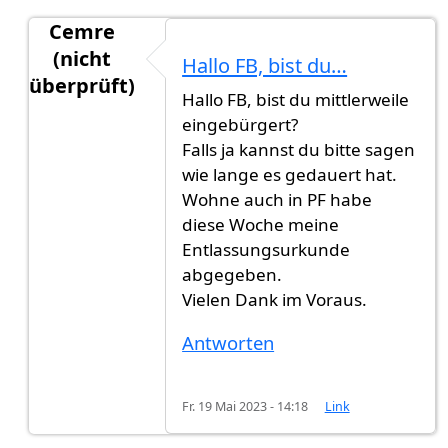
Cemre
(nicht
Hallo FB, bist du…
überprüft)
Hallo FB, bist du mittlerweile
Antwort auf
Weiß jemand, wie lange…
von
FB (ni
eingebürgert?
Falls ja kannst du bitte sagen
wie lange es gedauert hat.
Wohne auch in PF habe
diese Woche meine
Entlassungsurkunde
abgegeben.
Vielen Dank im Voraus.
Antworten
Fr. 19 Mai 2023 - 14:18
Link