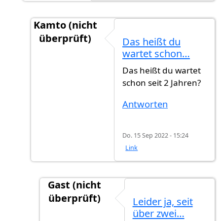
Kamto (nicht
überprüft)
Das heißt du
Antwort auf
Ich habe noch nichts gehört…
v
wartet schon…
Das heißt du wartet
schon seit 2 Jahren?
Antworten
Do. 15 Sep 2022 - 15:24
Link
Gast (nicht
überprüft)
Leider ja, seit
Antwort auf
Das heißt du wartet schon…
v
über zwei…