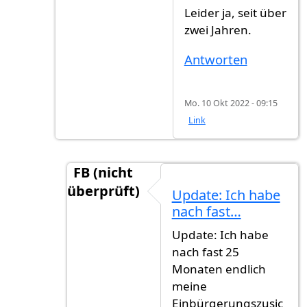
Leider ja, seit über
zwei Jahren.
Antworten
Mo. 10 Okt 2022 - 09:15
Link
FB (nicht
überprüft)
Update: Ich habe
Antwort auf
Leider ja, seit über zwei…
v
nach fast…
Update: Ich habe
nach fast 25
Monaten endlich
meine
Einbürgerungszusic