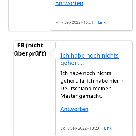
Antworten
Mi. 7 Sep 2022 - 15:24
Link
FB (nicht
überprüft)
Ich habe noch nichts
Antwort auf
finde schade dass das so…
von
Gas
gehört…
Ich habe noch nichts
gehört. Ja, ich habe hier in
Deutschland meinen
Master gemacht.
Antworten
Do. 8 Sep 2022 - 13:23
Link