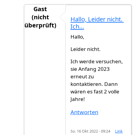
Gast
(nicht
Hallo, Leider nicht.
überprüft)
Ich…
Antwort auf
Hallo, haben Sie eine…
von
FB 
Hallo,
Leider nicht.
Ich werde versuchen,
sie Anfang 2023
erneut zu
kontaktieren. Dann
wären es fast 2 volle
Jahre!
Antworten
So. 16 Okt 2022 - 09:24
Link