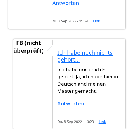
Antworten
Mi. 7 Sep 2022 - 15:24
Link
FB (nicht
überprüft)
Ich habe noch nichts
Antwort auf
finde schade dass das so…
von
Gas
gehört…
Ich habe noch nichts
gehört. Ja, ich habe hier in
Deutschland meinen
Master gemacht.
Antworten
Do. 8 Sep 2022 - 13:23
Link