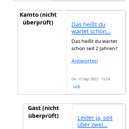
Kamto (nicht
überprüft)
Das heißt du
Antwort auf
Ich habe noch nichts gehört…
v
wartet schon…
Das heißt du wartet
schon seit 2 Jahren?
Antworten
Do. 15 Sep 2022 - 15:24
Link
Gast (nicht
überprüft)
Leider ja, seit
Antwort auf
Das heißt du wartet schon…
v
über zwei…