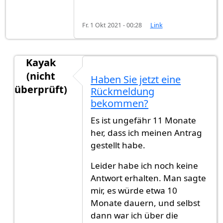
Fr. 1 Okt 2021 - 00:28
Link
Kayak
(nicht
Haben Sie jetzt eine
überprüft)
Rückmeldung
Antwort auf
Ich warte schon seit 10…
von
Gast (
bekommen?
Es ist ungefähr 11 Monate
her, dass ich meinen Antrag
gestellt habe.
Leider habe ich noch keine
Antwort erhalten. Man sagte
mir, es würde etwa 10
Monate dauern, und selbst
dann war ich über die