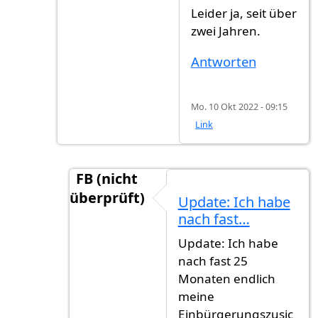
Leider ja, seit über
zwei Jahren.
Antworten
Mo. 10 Okt 2022 - 09:15
Link
FB (nicht
überprüft)
Update: Ich habe
Antwort auf
Leider ja, seit über zwei…
v
nach fast…
Update: Ich habe
nach fast 25
Monaten endlich
meine
Einbürgerungszusic