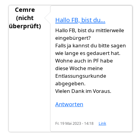
Cemre
(nicht
Hallo FB, bist du…
überprüft)
Hallo FB, bist du mittlerweile
Antwort auf
Weiß jemand, wie lange…
von
FB (ni
eingebürgert?
Falls ja kannst du bitte sagen
wie lange es gedauert hat.
Wohne auch in PF habe
diese Woche meine
Entlassungsurkunde
abgegeben.
Vielen Dank im Voraus.
Antworten
Fr. 19 Mai 2023 - 14:18
Link