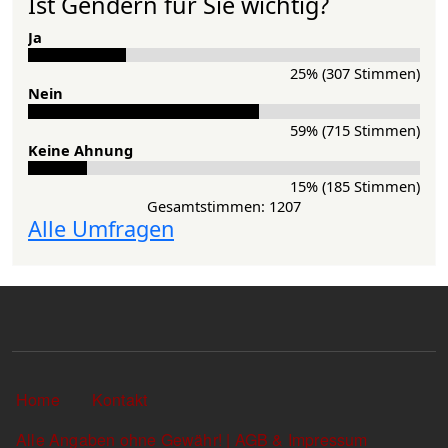
Ist Gendern für Sie wichtig?
Ja
25% (307 Stimmen)
Nein
59% (715 Stimmen)
Keine Ahnung
15% (185 Stimmen)
Gesamtstimmen: 1207
Alle Umfragen
Sekundärlinks
Home
Kontakt
Alle Angaben ohne Gewähr! | AGB & Impressum