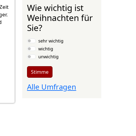
Wie wichtig ist
Zeit
ger.
Weihnachten für
d
Sie?
Auswahlmöglichkeiten
sehr wichtig
wichtig
unwichtig
Stimme
Alle Umfragen