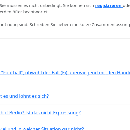
 Sie müssen es nicht unbedingt. Sie können sich
registrieren
ode
rden öfter beantwortet.
ingt nötig sind. Schreiben Sie lieber eine kurze Zusammenfassung 
 "Football", obwohl der Ball (Ei) überwiegend mit den Händ
t es und lohnt es sich?
of Berlin? Ist das nicht Erpressung?
iel und in welcher Situation gar nicht?