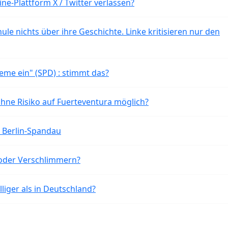
ne-Plattform X / Twitter verlassen?
ule nichts über ihre Geschichte. Linke kritisieren nur den
eme ein" (SPD) : stimmt das?
ohne Risiko auf Fuerteventura möglich?
n Berlin-Spandau
oder Verschlimmern?
liger als in Deutschland?