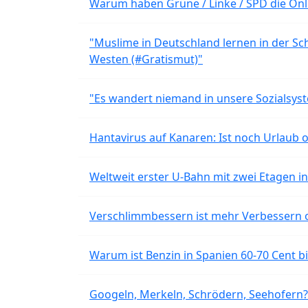
Warum haben Grüne / Linke / SPD die Onli
"Muslime in Deutschland lernen in der Sch
Westen (#Gratismut)"
"Es wandert niemand in unsere Sozialsyst
Hantavirus auf Kanaren: Ist noch Urlaub 
Weltweit erster U-Bahn mit zwei Etagen i
Verschlimmbessern ist mehr Verbessern 
Warum ist Benzin in Spanien 60-70 Cent bil
Googeln, Merkeln, Schrödern, Seehofern?