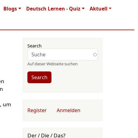
Blogs
Deutsch Lernen - Quiz
Aktuell
Search
Auf dieser Webseite suchen
Search
en
en
n, um
User account menu
Register
Anmelden
Der / Die / Das?