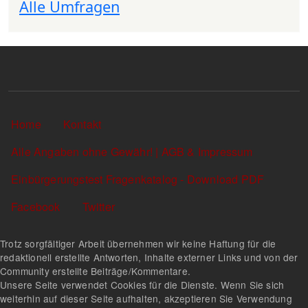
Alle Umfragen
Sekundärlinks
Home
Kontakt
Alle Angaben ohne Gewähr! | AGB & Impressum
Einbürgerungstest Fragenkatalog - Download PDF
Facebook
Twitter
Trotz sorgfältiger Arbeit übernehmen wir keine Haftung für die
redaktionell erstellte Antworten, Inhalte externer Links und von der
Community erstellte Beiträge/Kommentare.
Unsere Seite verwendet Cookies für die Dienste. Wenn Sie sich
weiterhin auf dieser Seite aufhalten, akzeptieren Sie Verwendung