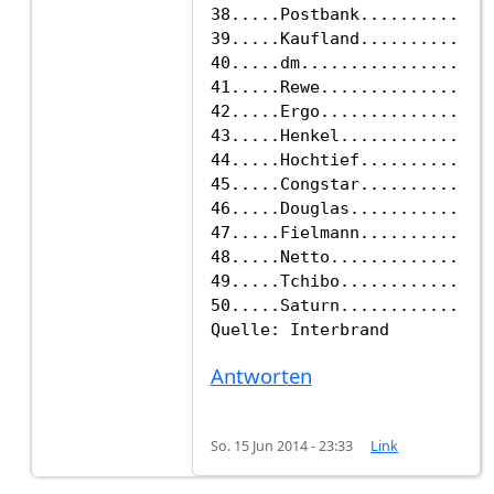
38.....Postbank..............
39.....Kaufland..............
40.....dm....................
41.....Rewe..................
42.....Ergo..................
43.....Henkel................
44.....Hochtief..............
45.....Congstar..............
46.....Douglas...............
47.....Fielmann..............
48.....Netto.................
49.....Tchibo................
50.....Saturn................
Antworten
So. 15 Jun 2014 - 23:33
Link