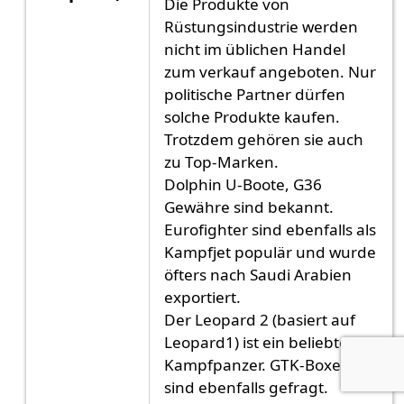
Die Produkte von
Antwort auf
Deutsche militärische Marken
von
G
Rüstungsindustrie werden
nicht im üblichen Handel
zum verkauf angeboten. Nur
politische Partner dürfen
solche Produkte kaufen.
Trotzdem gehören sie auch
zu Top-Marken.
Dolphin U-Boote, G36
Gewähre sind bekannt.
Eurofighter sind ebenfalls als
Kampfjet populär und wurde
öfters nach Saudi Arabien
exportiert.
Der Leopard 2 (basiert auf
Leopard1) ist ein beliebtes
Kampfpanzer. GTK-Boxer
sind ebenfalls gefragt.