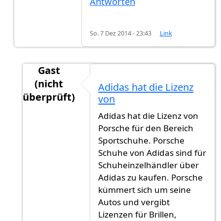
Antworten
So. 7 Dez 2014 - 23:43
Link
Gast
(nicht
Adidas hat die Lizenz
überprüft)
von
Antwort auf
Porsche 356 bei Adidas hat
von
Ga
Adidas hat die Lizenz von
Porsche für den Bereich
Sportschuhe. Porsche
Schuhe von Adidas sind für
Schuheinzelhändler über
Adidas zu kaufen. Porsche
kümmert sich um seine
Autos und vergibt
Lizenzen für Brillen,