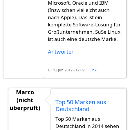
Microsoft, Oracle und IBM
(Inzwischen vielleicht auch
nach Apple). Das ist ein
komplette Software-Lösung für
Großunternehmen. SuSe Linux
ist auch eine deutsche Marke.
Antworten
Di. 12 Jun 2012 - 12:09
Link
Marco
(nicht
Top 50 Marken aus
überprüft)
Deutschland
Antwort auf
Die SAP Aktiengesellschaft
von
Gast 
Top 50 Marken aus
Deutschland in 2014 sehen