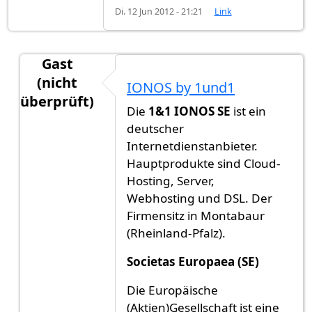
Di. 12 Jun 2012 - 21:21
Link
Gast
(nicht
IONOS by 1und1
überprüft)
Die
1&1 IONOS SE
ist ein
Antwort auf
1und1, Strato und Hosteurope
von
G
deutscher
Internetdienstanbieter.
Hauptprodukte sind Cloud-
Hosting, Server,
Webhosting und DSL. Der
Firmensitz in Montabaur
(Rheinland-Pfalz).
Societas Europaea (SE)
Die Europäische
(Aktien)Gesellschaft ist eine