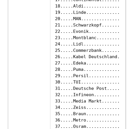
18.....Aldi..................
19.....Linde.................
20.....MAN...................
21.....Schwarzkopf...........
22.....Evonik................
23.....Montblanc.............
24.....Lidl..................
25.....Commerzbank...........
26.....Kabel Deutschland.....
27.....Edeka.................
28.....Puma..................
29.....Persil................
30.....TUI...................
31.....Deutsche Post.........
32.....Infineon..............
33.....Media Markt...........
34.....Zeiss.................
35.....Braun.................
36.....Metro.................
37.....Osram.................