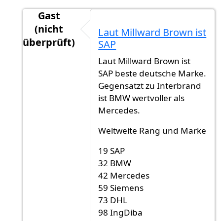
Gast
(nicht
Laut Millward Brown ist
überprüft)
SAP
Antwort auf
Top 50 Marken aus Deutschland
v
Laut Millward Brown ist
SAP beste deutsche Marke.
Gegensatzt zu Interbrand
ist BMW wertvoller als
Mercedes.
Weltweite Rang und Marke
19 SAP
32 BMW
42 Mercedes
59 Siemens
73 DHL
98 IngDiba