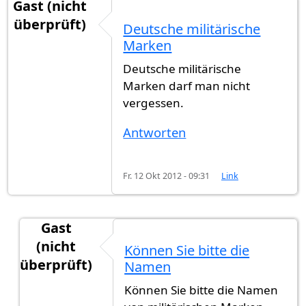
Gast (nicht
überprüft)
Deutsche militärische
Marken
Deutsche militärische
Marken darf man nicht
vergessen.
Antworten
Fr. 12 Okt 2012 - 09:31
Link
Gast
(nicht
Können Sie bitte die
überprüft)
Namen
Antwort auf
Deutsche militärische Marken
von
G
Können Sie bitte die Namen