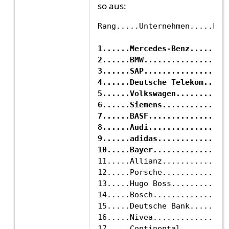
so aus:
1......Mercedes-Benz.........
2......BMW...................
3......SAP...................
4......Deutsche Telekom......
5......Volkswagen............
6......Siemens...............
7......BASF..................
8......Audi..................
9......adidas................
10.....Bayer................
11.....Allianz...............
12.....Porsche...............
13.....Hugo Boss.............
14.....Bosch.................
15.....Deutsche Bank.........
16.....Nivea.................
17.....Continental...........