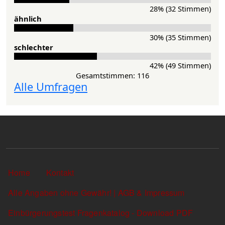
28% (32 Stimmen)
ähnlich
30% (35 Stimmen)
schlechter
42% (49 Stimmen)
Gesamtstimmen: 116
Alle Umfragen
Sekundärlinks
Home
Kontakt
Alle Angaben ohne Gewähr! | AGB & Impressum
Einbürgerungstest Fragenkatalog - Download PDF