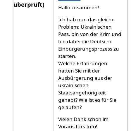
überprüft)
Hallo zusammen!
Antwort auf
hallo-hallo! ich hab gleiche
von
Gas
Ich hab nun das gleiche
Problem: Ukrainischen
Pass, bin von der Krim und
bin dabei die Deutsche
Einbürgerungsprozess zu
starten.
Welche Erfahrungen
hatten Sie mit der
Ausbürgerung aus der
ukrainischen
Staatsangehörigkeit
gehabt? Wie ist es für Sie
gelaufen?
Vielen Dank schon im
Voraus fürs Info!