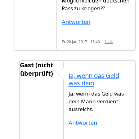
Möglichkeit den deutschen
Pass zu kriegen??
Antworten
Fr. 20 Jan 2017 - 15:40
Link
Gast (nicht
überprüft)
Ja, wenn das Geld
Antwort auf
Ich erfülle eigentlich alle 8
von
S
was dein
Ja, wenn das Geld was
dein Mann verdient
ausreicht.
Antworten