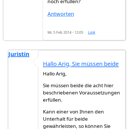
noch erfüllen?
Antworten
Mi. 5 Feb 2014 - 12:05
Link
Juristin
Antwort auf
Meine Frau hat unbeschränkte
von
A
Hallo Arig, Sie müssen beide
Hallo Arig,
Sie müssen beide die acht hier
beschriebenen Voraussetzungen
erfüllen.
Kann einer von Ihnen den
Unterhalt für beide
gewährleisten, so können Sie