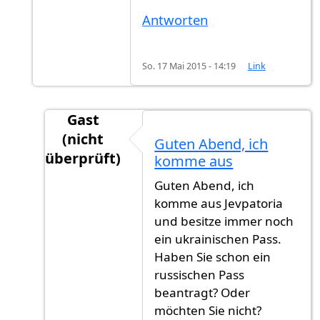
Antworten
So. 17 Mai 2015 - 14:19
Link
Gast
(nicht
Guten Abend, ich
überprüft)
komme aus
Antwort auf
Hallo zusammen! Ich hab nun
v
Guten Abend, ich
komme aus Jevpatoria
und besitze immer noch
ein ukrainischen Pass.
Haben Sie schon ein
russischen Pass
beantragt? Oder
möchten Sie nicht?