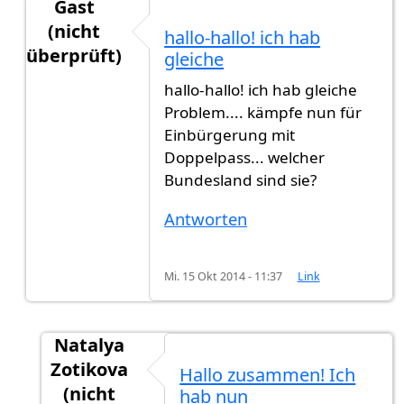
Gast
(nicht
hallo-hallo! ich hab
überprüft)
gleiche
Antwort auf
Sehr geehrte Damen und
von
Gast (
hallo-hallo! ich hab gleiche
Problem.... kämpfe nun für
Einbürgerung mit
Doppelpass... welcher
Bundesland sind sie?
Antworten
Mi. 15 Okt 2014 - 11:37
Link
Natalya
Zotikova
Hallo zusammen! Ich
(nicht
hab nun