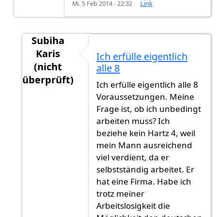
Mi. 5 Feb 2014 - 22:32
Link
Subiha
Karis
Ich erfülle eigentlich
(nicht
alle 8
überprüft)
Ich erfülle eigentlich alle 8
Antwort auf
Hallo Mohsen, in Ihrem Fall
von
Ju
Voraussetzungen. Meine
Frage ist, ob ich unbedingt
arbeiten muss? Ich
beziehe kein Hartz 4, weil
mein Mann ausreichend
viel verdient, da er
selbstständig arbeitet. Er
hat eine Firma. Habe ich
trotz meiner
Arbeitslosigkeit die