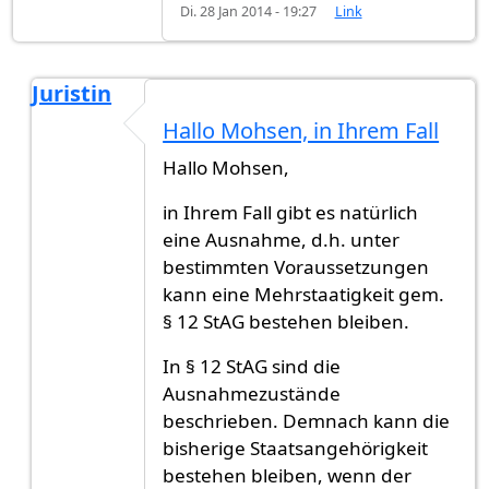
Di. 28 Jan 2014 - 19:27
Link
Juristin
Antwort auf
Ist die "Verlust der
von
Mohsen (nich
Hallo Mohsen, in Ihrem Fall
Hallo Mohsen,
in Ihrem Fall gibt es natürlich
eine Ausnahme, d.h. unter
bestimmten Voraussetzungen
kann eine Mehrstaatigkeit gem.
§ 12 StAG bestehen bleiben.
In § 12 StAG sind die
Ausnahmezustände
beschrieben. Demnach kann die
bisherige Staatsangehörigkeit
bestehen bleiben, wenn der