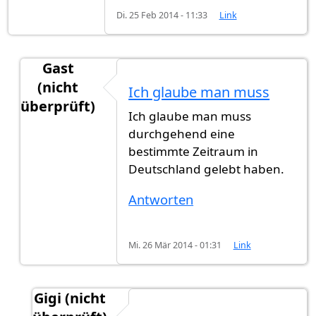
Di. 25 Feb 2014 - 11:33
Link
Gast
(nicht
Ich glaube man muss
überprüft)
Ich glaube man muss
Antwort auf
Ich bin verheiratet mit
von
Ted (nich
durchgehend eine
bestimmte Zeitraum in
Deutschland gelebt haben.
Antworten
Mi. 26 Mär 2014 - 01:31
Link
Gigi (nicht