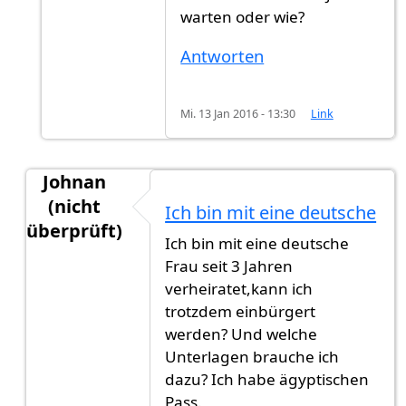
warten oder wie?
Antworten
Mi. 13 Jan 2016 - 13:30
Link
Johnan
(nicht
Ich bin mit eine deutsche
überprüft)
Ich bin mit eine deutsche
Antwort auf
Ich bin verheiratet mit
von
Ted (nich
Frau seit 3 Jahren
verheiratet,kann ich
trotzdem einbürgert
werden? Und welche
Unterlagen brauche ich
dazu? Ich habe ägyptischen
Pass.