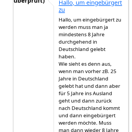
überprüft)
Hallo, um eingebürgert
Antwort auf
Ich glaube man muss
von
Gast (ni
zu
Hallo, um eingebürgert zu
werden muss man ja
mindestens 8 Jahre
durchgehend in
Deutschland gelebt
haben.
Wie sieht es denn aus,
wenn man vorher zB. 25
Jahre in Deutschland
gelebt hat und dann aber
für 5 Jahre ins Ausland
geht und dann zurück
nach Deutschland kommt
und dann eingebürgert
werden möchte. Muss
man dann wieder 8 Jahre