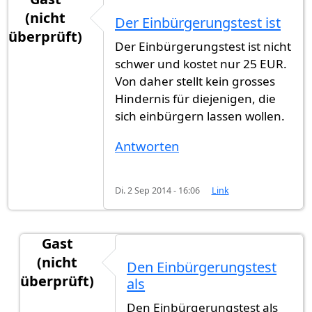
(nicht
Der Einbürgerungstest ist
überprüft)
Der Einbürgerungstest ist nicht
schwer und kostet nur 25 EUR.
Von daher stellt kein grosses
Hindernis für diejenigen, die
sich einbürgern lassen wollen.
Antworten
Di. 2 Sep 2014 - 16:06
Link
Gast
(nicht
Den Einbürgerungstest
überprüft)
als
Antwort auf
Der Einbürgerungstest ist
von
Gast 
Den Einbürgerungstest als