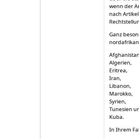
wenn der An
nach Artike
Rechtstellun
Ganz besond
nordafrikan
Afghanistan
Algerien,
Eritrea,
Iran,
Libanon,
Marokko,
Syrien,
Tunesien u
Kuba.
In Ihrem Fa