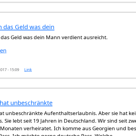
n das Geld was dein
 alle 8
von
Subiha Karis (nicht überprüft)
 das Geld was dein Mann verdient ausreicht.
ten
017 - 15:09
Link
 hat unbeschränkte
t unbeschränkte Aufenthaltserlaubnis. Aber sie hat ke
 Sie lebt seit 19 Jahren in Deutschland. Wir sind seit zw
 Monaten verheiratet. Ich komme aus Georgien und bes
Pass. Ich möchte gerne deutsche Pass. Welche