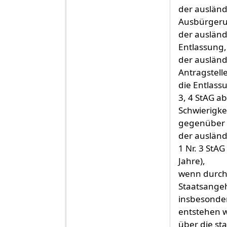
der ausländi
Ausbürgeru
der ausländi
Entlassung,
der ausländ
Antragstelle
die Entlass
3, 4 StAG a
Schwierigke
gegenüber d
der ausländ
1 Nr. 3 StA
Jahre),
wenn durch
Staatsangeh
insbesonder
entstehen w
über die st