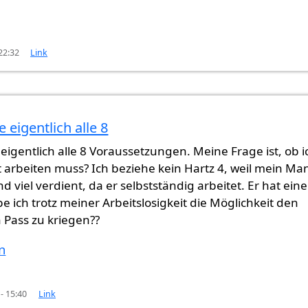
22:32
Link
e eigentlich alle 8
 Fall
von
Juristin
e eigentlich alle 8 Voraussetzungen. Meine Frage ist, ob i
 arbeiten muss? Ich beziehe kein Hartz 4, weil mein Ma
d viel verdient, da er selbstständig arbeitet. Er hat eine
e ich trotz meiner Arbeitslosigkeit die Möglichkeit den
 Pass zu kriegen??
n
 - 15:40
Link