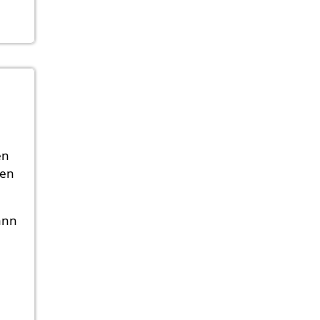
en
hen
ann