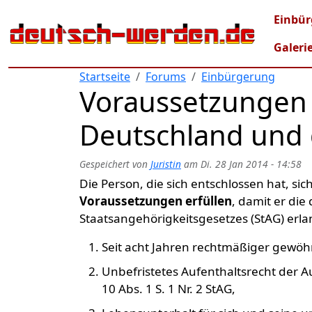
Direkt zum Inhalt
Mai
Einbür
Galeri
Startseite
Forums
Einbürgerung
Voraussetzungen 
Deutschland und 
Gespeichert von
Juristin
am
Di. 28 Jan 2014 - 14:58
Die Person, die sich entschlossen hat, s
Voraussetzungen erfüllen
, damit er die
Staatsangehörigkeitsgesetzes (StAG) erl
Seit acht Jahren rechtmäßiger gewöhn
Unbefristetes Aufenthaltsrecht der 
10 Abs. 1 S. 1 Nr. 2 StAG,