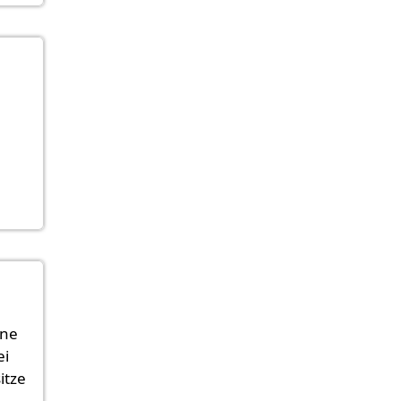
ine
ei
itze