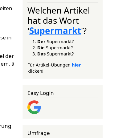
Welchen Artikel
eiten
hat das Wort
'
Supermarkt
'?
se in
Der
Supermarkt?
Die
Supermarkt?
Das
Supermarkt?
el der
gem. §
Für Artikel-Übungen
hier
klicken!
Easy Login
erung
Umfrage