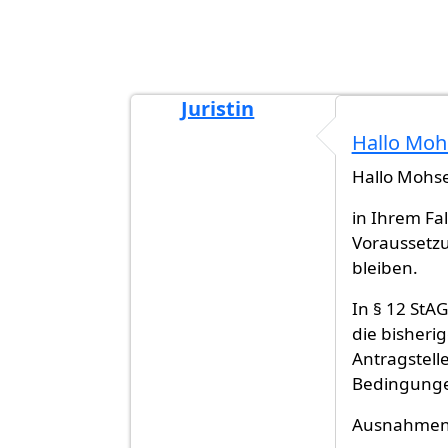
Juristin
Antwort auf
Ist die "Verlust der
von
M
Hallo Mohs
Hallo Mohs
in Ihrem Fa
Voraussetzu
bleiben.
In § 12 St
die bisheri
Antragstell
Bedingunge
Ausnahmen