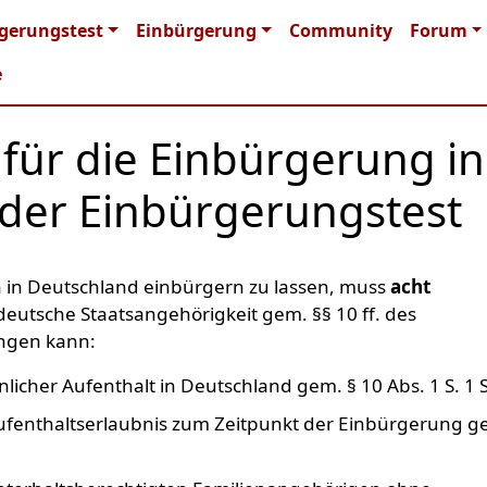
n navigation
gerungstest
Einbürgerung
Community
Forum
e
für die Einbürgerung in
der Einbürgerungstest
ich in Deutschland einbürgern zu lassen, muss
acht
 deutsche Staatsangehörigkeit gem. §§ 10 ff. des
angen kann:
licher Aufenthalt in Deutschland gem. § 10 Abs. 1 S. 1 
Aufenthaltserlaubnis zum Zeitpunkt der Einbürgerung g