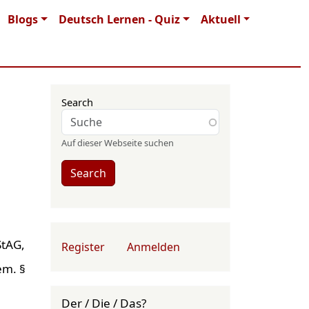
Blogs
Deutsch Lernen - Quiz
Aktuell
Search
Auf dieser Webseite suchen
Search
User account menu
StAG,
Register
Anmelden
em. §
Der / Die / Das?