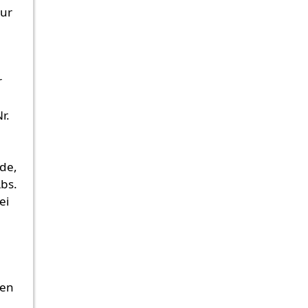
zur
r
r.
de,
bs.
ei
sen