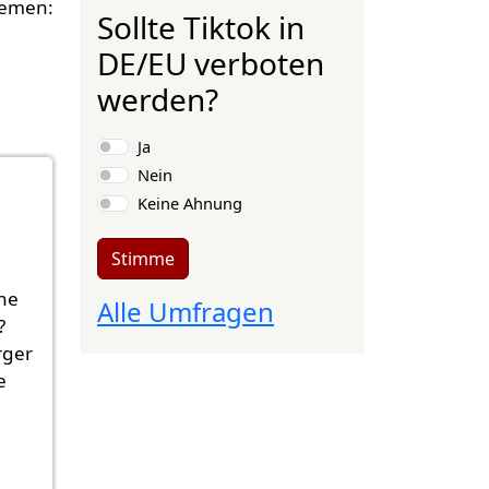
Sollte Tiktok in
DE/EU verboten
werden?
Auswahlmöglichkeiten
Ja
Nein
Keine Ahnung
Stimme
ne
Alle Umfragen
?
rger
e