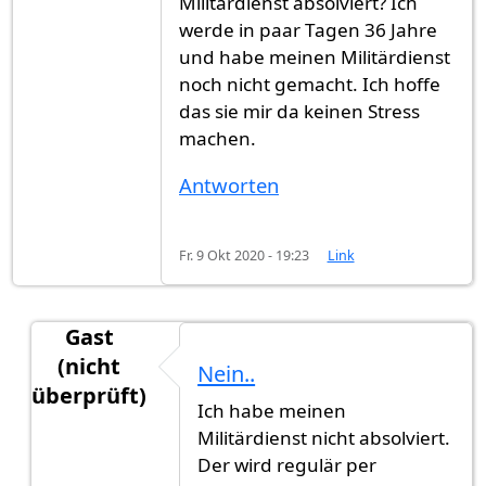
Militärdienst absolviert? Ich
werde in paar Tagen 36 Jahre
und habe meinen Militärdienst
noch nicht gemacht. Ich hoffe
das sie mir da keinen Stress
machen.
Antworten
Fr. 9 Okt 2020 - 19:23
Link
Gast
(nicht
Nein..
überprüft)
Ich habe meinen
Antwort auf
Guten Abend,Danke für die…
von
Ga
Militärdienst nicht absolviert.
Der wird regulär per