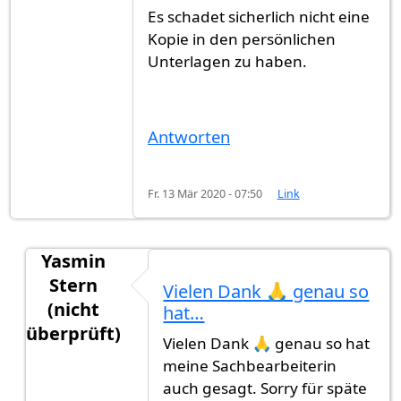
Es schadet sicherlich nicht eine
Kopie in den persönlichen
Unterlagen zu haben.
Antworten
Fr. 13 Mär 2020 - 07:50
Link
Yasmin
Stern
Vielen Dank 🙏 genau so
(nicht
hat…
überprüft)
Vielen Dank 🙏 genau so hat
Antwort auf
Das türkische Konsulat…
von
Gast (n
meine Sachbearbeiterin
auch gesagt. Sorry für späte