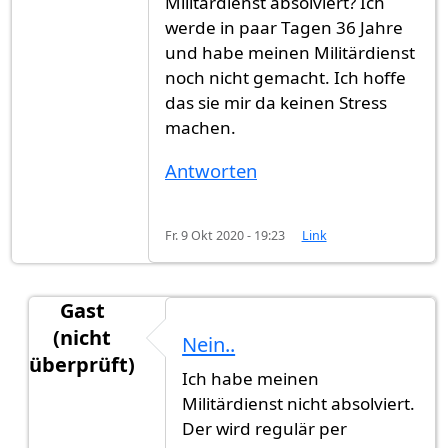
Militärdienst absolviert? Ich
werde in paar Tagen 36 Jahre
und habe meinen Militärdienst
noch nicht gemacht. Ich hoffe
das sie mir da keinen Stress
machen.
Antworten
Fr. 9 Okt 2020 - 19:23
Link
Gast
(nicht
Nein..
überprüft)
Ich habe meinen
Antwort auf
Guten Abend,Danke für die…
von
Ga
Militärdienst nicht absolviert.
Der wird regulär per