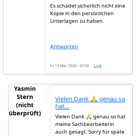
Es schadet sicherlich nicht eine
Kopie in den persönlichen
Unterlagen zu haben.
Antworten
Fr. 13 Mär 2020 - 07:50
Link
Yasmin
Stern
Vielen Dank 🙏 genau so
(nicht
hat…
überprüft)
Vielen Dank 🙏 genau so hat
Antwort auf
Das türkische Konsulat…
von
Gast (n
meine Sachbearbeiterin
auch gesagt. Sorry für späte